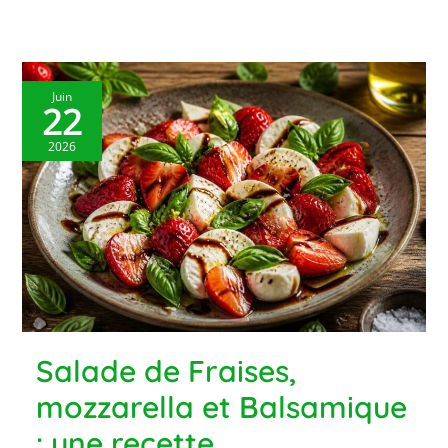
Juin
22
2026
Salade de Fraises,
mozzarella et Balsamique
: une recette