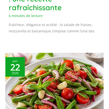
rafraîchissante
6 minutes de lecture
Fraîcheur, élégance et acidité : la salade de fraises,
mozzarella et balsamique s’impose comme l’une des
Juin
22
2026