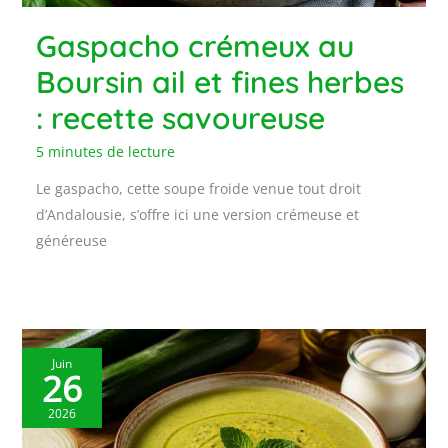
Gaspacho crémeux au
Boursin ail et fines herbes
: recette savoureuse
5 minutes de lecture
Le gaspacho, cette soupe froide venue tout droit
d’Andalousie, s’offre ici une version crémeuse et
généreuse
Juin
26
2026