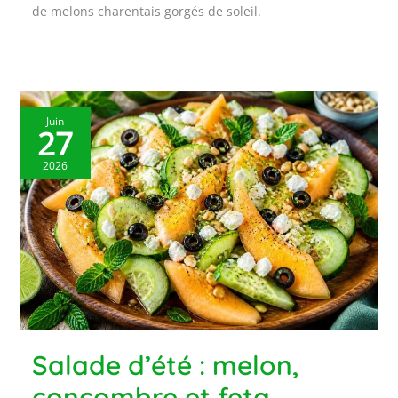
de melons charentais gorgés de soleil.
Juin
27
2026
Salade d’été : melon,
concombre et feta