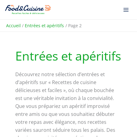
Aller
R
au
e
contenu
c
Accueil
Entrées et apéritifs
Page 2
h
e
r
Entrées et apéritifs
c
h
e
Découvrez notre sélection d’entrées et
r
d’apéritifs sur « Recettes de cuisine
délicieuses et faciles », où chaque bouchée
est une véritable invitation à la convivialité.
Que vous prépariez un apéritif improvisé
entre amis ou que vous souhaitiez débuter
votre repas avec élégance, nos recettes
variées sauront séduire tous les palais. Des