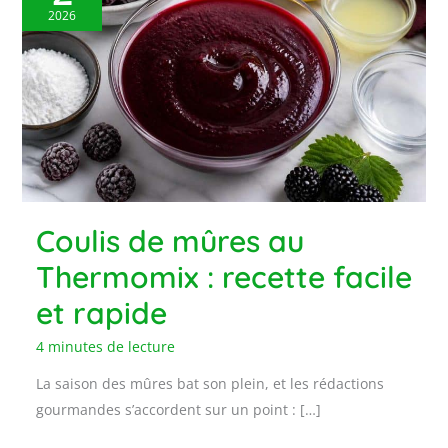
2026
Coulis de mûres au
Thermomix : recette facile
et rapide
4 minutes de lecture
La saison des mûres bat son plein, et les rédactions
gourmandes s’accordent sur un point : […]