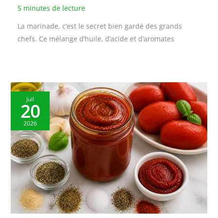
5 minutes de lecture
La marinade, c’est le secret bien gardé des grands
chefs. Ce mélange d’huile, d’acide et d’aromates
Juil
20
2026