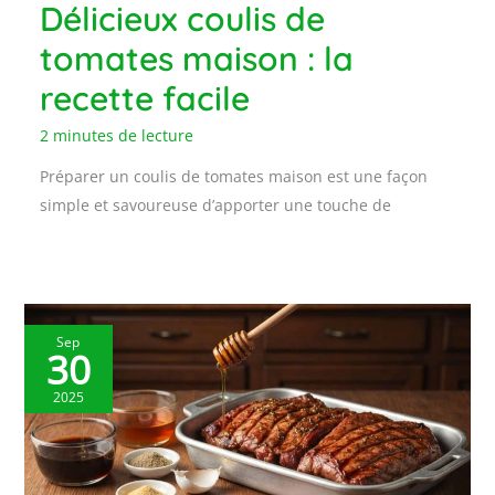
Délicieux coulis de
tomates maison : la
recette facile
2 minutes de lecture
Préparer un coulis de tomates maison est une façon
simple et savoureuse d’apporter une touche de
Sep
30
2025