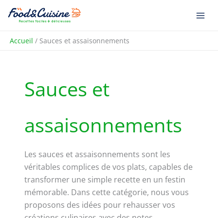
Aller
R
au
e
contenu
c
Accueil
Sauces et assaisonnements
h
e
r
Sauces et
c
h
e
assaisonnements
r
Les sauces et assaisonnements sont les
véritables complices de vos plats, capables de
transformer une simple recette en un festin
mémorable. Dans cette catégorie, nous vous
proposons des idées pour rehausser vos
créations culinaires avec des notes