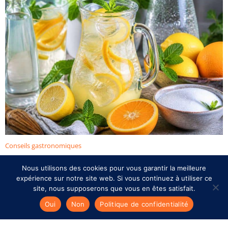
Conseils gastronomiques
Limonade citron-orange maison : recette rafraîchissante
Nous utilisons des cookies pour vous garantir la meilleure
expérience sur notre site web. Si vous continuez à utiliser ce
Clémence Dubois-Guillemot
27 juin 2026
site, nous supposerons que vous en êtes satisfait.
L’été bat son plein et la chaleur s’installe — il est temps de
Oui
Non
Politique de confidentialité
sortir les citrons et les oranges pour ...