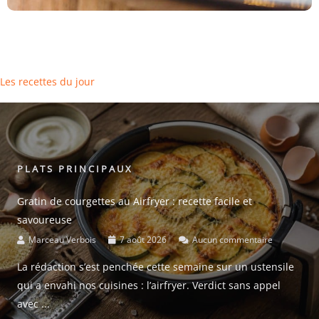
Les recettes du jour
PLATS PRINCIPAUX
Gratin de courgettes au Airfryer : recette facile et
savoureuse
Marceau Verbois
7 août 2026
Aucun commentaire
La rédaction s’est penchée cette semaine sur un ustensile
qui a envahi nos cuisines : l’airfryer. Verdict sans appel
avec ...