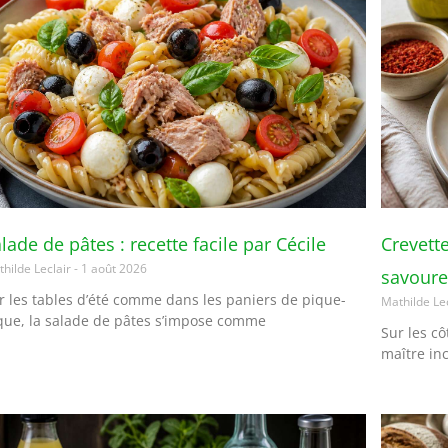
lade de pâtes : recette facile par Cécile
Crevette
hilde Leclair
1 août 2026
savour
r les tables d’été comme dans les paniers de pique-
Mathilde Le
que, la salade de pâtes s’impose comme
Sur les c
maître in