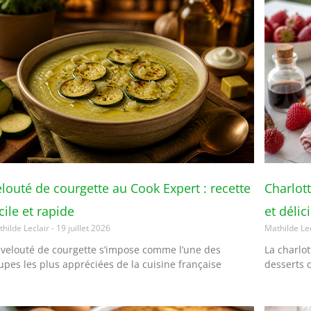
louté de courgette au Cook Expert : recette
Charlott
cile et rapide
et délic
hilde Leclair
19 juillet 2026
Mathilde Le
 velouté de courgette s’impose comme l’une des
La charlot
upes les plus appréciées de la cuisine française
desserts 