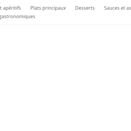
t apéritifs
Plats principaux
Desserts
Sauces et a
 gastronomiques