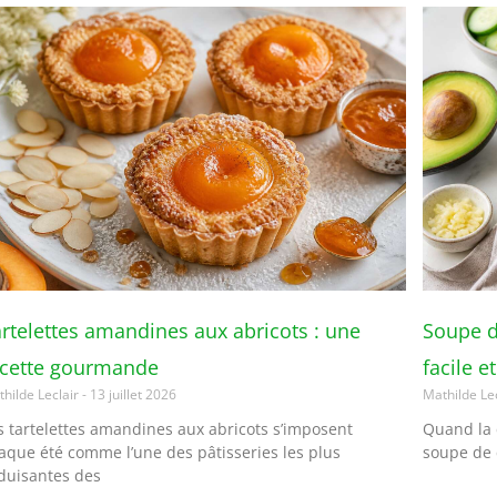
rtelettes amandines aux abricots : une
Soupe d
ecette gourmande
facile e
hilde Leclair
13 juillet 2026
Mathilde Le
s tartelettes amandines aux abricots s’imposent
Quand la c
aque été comme l’une des pâtisseries les plus
soupe de 
duisantes des