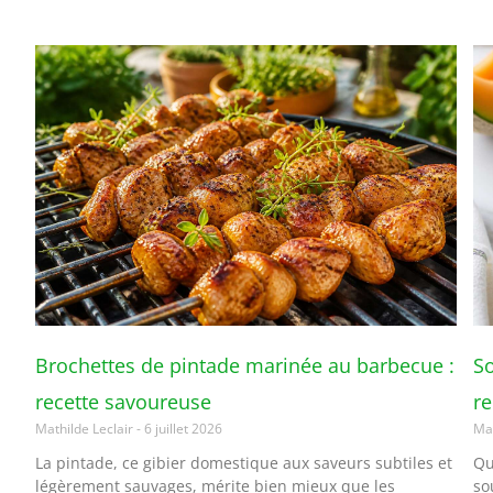
Brochettes de pintade marinée au barbecue :
So
recette savoureuse
re
Mathilde Leclair
6 juillet 2026
Mat
La pintade, ce gibier domestique aux saveurs subtiles et
Qu
légèrement sauvages, mérite bien mieux que les
so