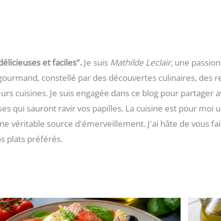
licieuses et faciles".
Je suis
Mathilde Leclair
, une passio
gourmand, constellé par des découvertes culinaires, des r
leurs cuisines. Je suis engagée dans ce blog pour partager 
 qui sauront ravir vos papilles. La cuisine est pour moi 
e véritable source d'émerveillement. J'ai hâte de vous f
s plats préférés.
Page
Page
Page
Page
Page