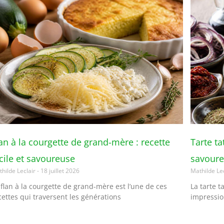
an à la courgette de grand-mère : recette
Tarte ta
cile et savoureuse
savour
hilde Leclair
18 juillet 2026
Mathilde Le
 flan à la courgette de grand-mère est l’une de ces
La tarte t
cettes qui traversent les générations
impressio