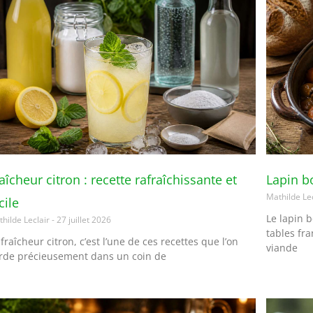
aîcheur citron : recette rafraîchissante et
Lapin b
Mathilde Le
cile
Le lapin 
hilde Leclair
27 juillet 2026
tables fr
 fraîcheur citron, c’est l’une de ces recettes que l’on
viande
rde précieusement dans un coin de