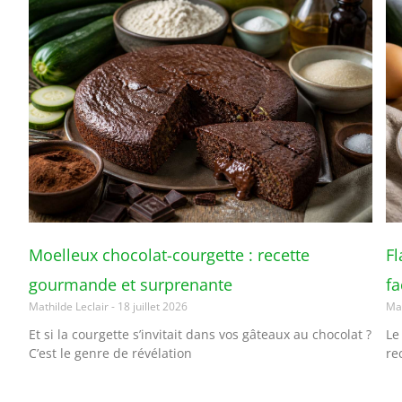
Moelleux chocolat-courgette : recette
Fl
gourmande et surprenante
fa
Mathilde Leclair
18 juillet 2026
Mat
Et si la courgette s’invitait dans vos gâteaux au chocolat ?
Le
C’est le genre de révélation
re