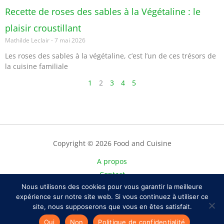
Recette de roses des sables à la Végétaline : le
plaisir croustillant
Mathilde Leclair
7 mai 2026
Les roses des sables à la végétaline, c’est l’un de ces trésors de
la cuisine familiale
1
2
3
4
5
Copyright © 2026 Food and Cuisine
A propos
Contact
Plan du site
Nous utilisons des cookies pour vous garantir la meilleure
expérience sur notre site web. Si vous continuez à utiliser ce
Mentions légales
site, nous supposerons que vous en êtes satisfait.
Politique de confidentialité
Oui
Non
Politique de confidentialité