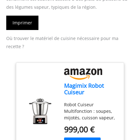
des légumes vapeur, typiques de la région.
Imprimer
Où trouver le matériel de cuisine nécessaire pour ma
recette ?
Magimix Robot
Cuiseur
Multifonction –
Robot Cuiseur
Cook Expert - Bol
Multifonction : soupes,
Inox 3,5 L, 12
mijotés, cuisson vapeur,
Programmes
risottos, purées,
Automatiques –
999,00 €
smoothies, pains,
Moteur
brioches, blancs en
Professionnel 900 W