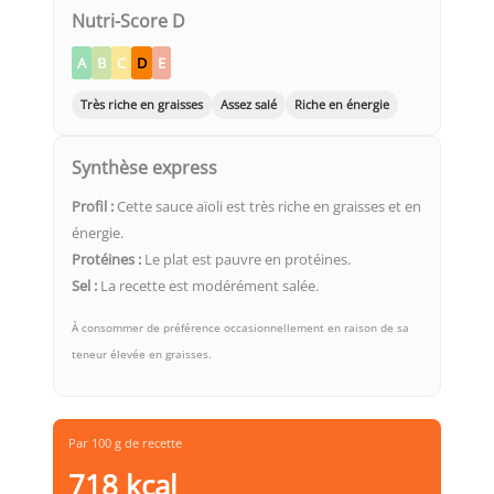
Nutri-Score D
A
B
C
D
E
Très riche en graisses
Assez salé
Riche en énergie
Synthèse express
Profil :
Cette sauce aïoli est très riche en graisses et en
énergie.
Protéines :
Le plat est pauvre en protéines.
Sel :
La recette est modérément salée.
À consommer de préférence occasionnellement en raison de sa
teneur élevée en graisses.
Par 100 g de recette
718 kcal