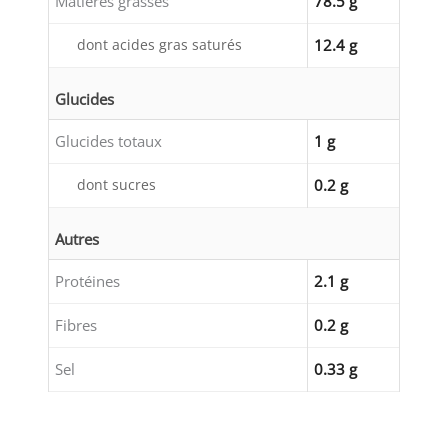
Matières grasses
78.5 g
dont acides gras saturés
12.4 g
Glucides
Glucides totaux
1 g
dont sucres
0.2 g
Autres
Protéines
2.1 g
Fibres
0.2 g
Sel
0.33 g