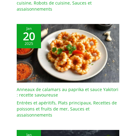
cuisine
,
Robots de cuisine
,
Sauces et
le glissement, tandis que
assaisonnements
la surface résistante aux
éclats assure une beauté
durable. Passe au micro-
Jan
ondes, au lave-vaisselle,
20
au four et au congélateur
2025
pour une polyvalence
sans effort. Design
empilable, peu
encombrant :
soigneusement
empilable pour
économiser de l'espace
précieux dans les petites
Anneaux de calamars au paprika et sauce Yakitori
: recette savoureuse
cuisines, caravanes ou
maisons de vacances.
Entrées et apéritifs
,
Plats principaux
,
Recettes de
Leur construction
poissons et fruits de mer
,
Sauces et
robuste signifie qu'ils
assaisonnements
sont prêts pour un usage
quotidien sans soucis.
【Coffret cadeau, prêt à
Jan