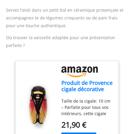
vapeur, risottos, purées,
tutos
smoothies, pains,
Servez l’aïoli dans un petit bol en céramique provençale et
brioches, blancs en
accompagnez-le de légumes croquants ou de pain frais
neige, boissons, gâteaux,
pour une touche authentique.
desserts glacés, plats
bébé COCOTTE: En
Où trouver la vaisselle adaptée pour une présentation
aluminium gris/noir,
compatible avec les
parfaite ?
robots Magimix, sans
adaptateur ni démontage
DURABLE ET SILENCIEUX :
équipé d’un moteur
professionnel garanti 30
Produit de Provence
ans, produit garanti 3
cigale décorative
ans BUNDLE EXCLUSIF
couleur dégradé
DISPONIBLE
Taille de la cigale: 10 cm
jaune et rouge en
UNIQUEMENT SUR
– Parfaite pour tous vos
céramique 10 cm
AMAZON: Ce set avec
intérieurs, cette cigale
cocotte compatible Cook
décorative de Provence
Expert est une offre
21,90 €
mesure 10 centimètres
exclusive disponible
de haut, apportant une
uniquement sur Amazon.