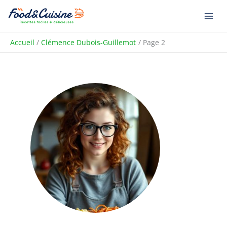
Aller
au
contenu
Accueil
Clémence Dubois-Guillemot
Page 2