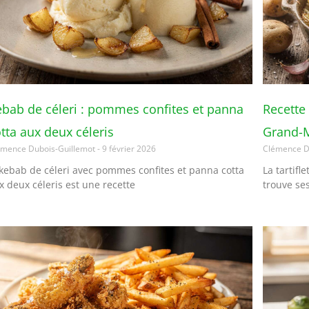
bab de céleri : pommes confites et panna
Recette 
tta aux deux céleris
Grand-
émence Dubois-Guillemot
9 février 2026
Clémence D
 kebab de céleri avec pommes confites et panna cotta
La tartifl
x deux céleris est une recette
trouve se