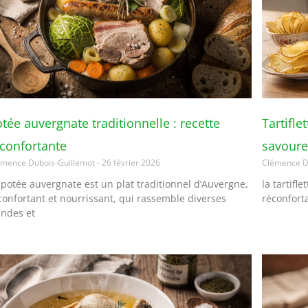
tée auvergnate traditionnelle : recette
Tartifle
éconfortante
savoure
émence Dubois-Guillemot
26 février 2026
Clémence D
 potée auvergnate est un plat traditionnel d’Auvergne,
la tartifl
confortant et nourrissant, qui rassemble diverses
réconfort
andes et