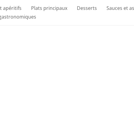
t apéritifs
Plats principaux
Desserts
Sauces et a
 gastronomiques