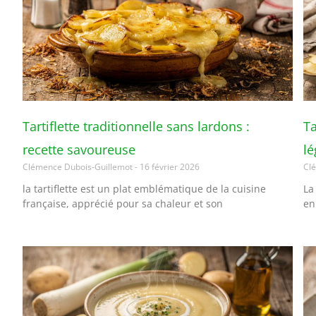
Tartiflette traditionnelle sans lardons :
Ta
recette savoureuse
l
Clémence Dubois-Guillemot
16 février 2026
Cl
la tartiflette est un plat emblématique de la cuisine
La
française, apprécié pour sa chaleur et son
en