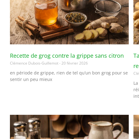
Recette de grog contre la grippe sans citron
Ta
Clémence Dubois-Guillemot
20 février 2026
re
en période de grippe, rien de tel qu’un bon grog pour se
Cl
sentir un peu mieux
La
ré
in