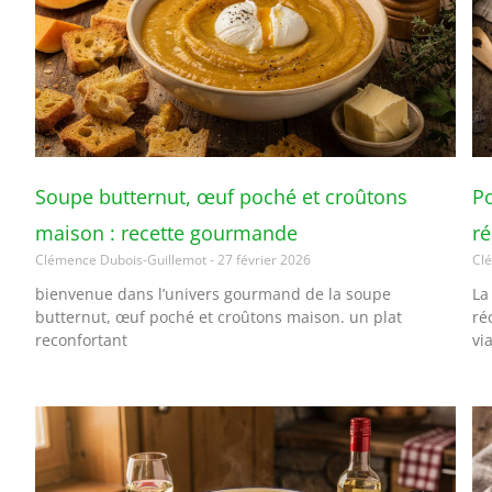
Soupe butternut, œuf poché et croûtons
Po
maison : recette gourmande
r
Clémence Dubois-Guillemot
27 février 2026
Cl
bienvenue dans l’univers gourmand de la soupe
La
butternut, œuf poché et croûtons maison. un plat
ré
reconfortant
vi