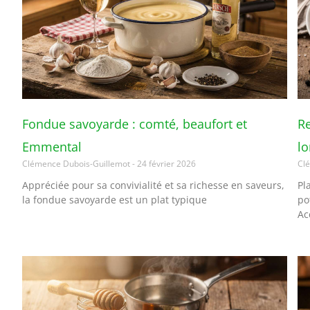
Fondue savoyarde : comté, beaufort et
Re
Emmental
l
Clémence Dubois-Guillemot
24 février 2026
Cl
Appréciée pour sa convivialité et sa richesse en saveurs,
Pl
la fondue savoyarde est un plat typique
po
Ac