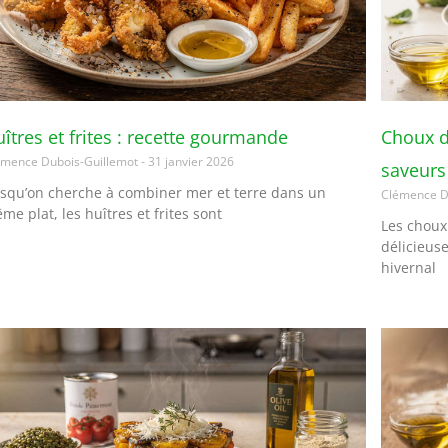
îtres et frites : recette gourmande
Choux de
émence Dubois-Guillemot
31 janvier 2026
saveurs
rsqu’on cherche à combiner mer et terre dans un
Clémence D
me plat, les huîtres et frites sont
Les choux
délicieus
hivernal