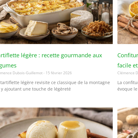
rtiflette légère : recette gourmande aux
Confitu
égumes
facile e
émence Dubois-Guillemot
15 février 2026
Clémence D
 tartiflette légère revisite ce classique de la montagne
La confit
 y ajoutant une touche de légèreté
évoque le 