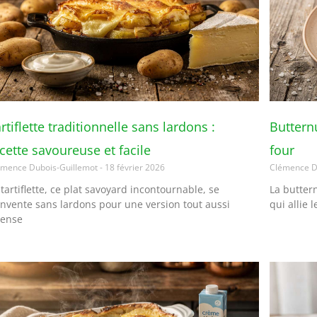
rtiflette traditionnelle sans lardons :
Butternu
cette savoureuse et facile
four
émence Dubois-Guillemot
18 février 2026
Clémence D
 tartiflette, ce plat savoyard incontournable, se
La buttern
invente sans lardons pour une version tout aussi
qui allie 
tense