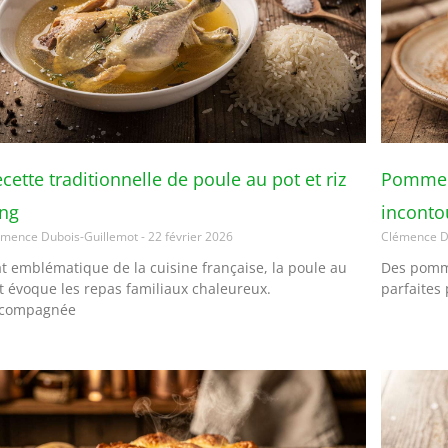
cette traditionnelle de poule au pot et riz
Pomme au
ong
inconto
émence Dubois-Guillemot
22 février 2026
Clémence D
at emblématique de la cuisine française, la poule au
Des pomme
t évoque les repas familiaux chaleureux.
parfaites 
compagnée