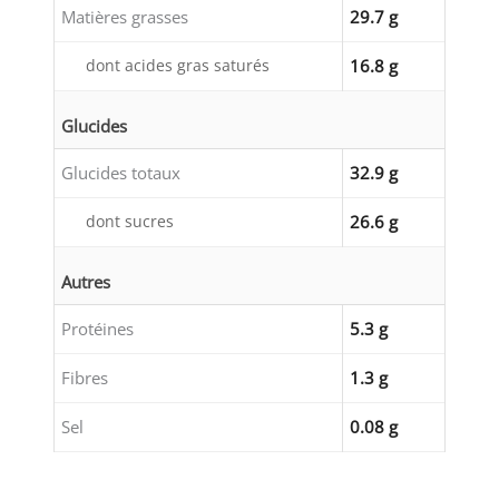
Matières grasses
29.7 g
dont acides gras saturés
16.8 g
Glucides
Glucides totaux
32.9 g
dont sucres
26.6 g
Autres
Protéines
5.3 g
Fibres
1.3 g
Sel
0.08 g