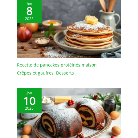
Jan
camping ou la
8
restauration.
Polyvalentes : Ces
2025
assiette blanche
conviennent à la
restauration, à la cuisine
et aux traiteurs ;
parfaites pour servir
apéritifs, gâteaux,
desserts, salades, fruits,
Recette de pancakes protéinés maison
en-cas, etc.
Crêpes et gaufres
,
Desserts
Caractéristiques :
Résistantes à la chaleur,
ces assiette dessert
Jan
supportent des
10
températures de -30 °C à
+120 °C. Elles passent au
2025
lave-vaisselle.