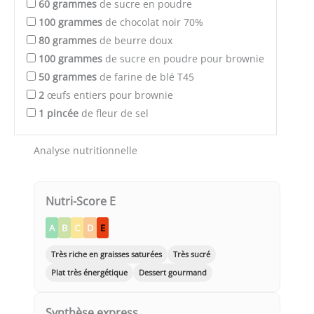
60
grammes
de sucre en poudre
100
grammes
de chocolat noir 70%
80
grammes
de beurre doux
100
grammes
de sucre en poudre pour brownie
50
grammes
de farine de blé T45
2
œufs entiers pour brownie
1
pincée
de fleur de sel
Analyse nutritionnelle
Nutri-Score E
A
B
C
D
E
Très riche en graisses saturées
Très sucré
Plat très énergétique
Dessert gourmand
Synthèse express