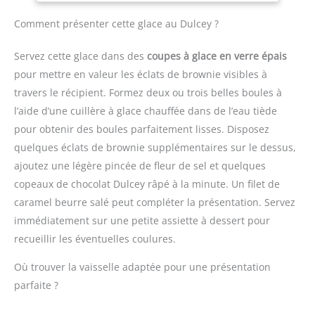
cachemire</li> </ul>
ergonomique et bouton
thermomètre de cuisine
clipsé dans votre poche
d'éjection pratique pour
sur l'écran pour lire la
Comment présenter cette glace au Dulcey ?
pour un transport facile.
une utilisation
température loin de la
ThermoPro devient
confortable et un
source de chaleur ;
TempPro ! TempPro
Servez cette glace dans des
coupes à glace en verre épais
changement rapide des
Fonction on/off
conserve la même
pour mettre en valeur les éclats de brownie visibles à
accessoires. Compact et
intelligente, la sonde du
mission, la même
travers le récipient. Formez deux ou trois belles boules à
pratique pour un usage
thermomètre s'ouvre ou
structure opérationnelle
quotidien : Léger, doté
se ferme
l’aide d’une cuillère à glace chauffée dans de l’eau tiède
et les mêmes produits
d'un câble de 1 mètre et
automatiquement
que ThermoPro ; vous
pour obtenir des boules parfaitement lisses. Disposez
d'un design compact, ce
lorsque vous dépliez ou
pourrez donc recevoir un
quelques éclats de brownie supplémentaires sur le dessus,
mixeur est facile à ranger
repliez la sonde. Si le
produit de marque
ajoutez une légère pincée de fleur de sel et quelques
et parfait pour toutes vos
thermometre alimentaire
ThermoPro ou TempPro.
tâches de cuisine.
copeaux de chocolat Dulcey râpé à la minute. Un filet de
n'est pas utilisé pendant
10 minutes, il s'éteint
caramel beurre salé peut compléter la présentation. Servez
automatiquement pour
immédiatement sur une petite assiette à dessert pour
économiser
recueillir les éventuelles coulures.
intelligemment l'énergie
de la batterie SONDES
Où trouver la vaisselle adaptée pour une présentation
ULTRA-FINE ET EXTRA-
parfaite ?
LONGUE : La sonde du
thermomètre est