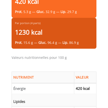
420 kcal
Prot.
5.3 g —
Gluc.
32.9 g —
Lip.
29.7 g
Par portion (4 parts)
1230 kcal
Prot.
15.6 g —
Gluc.
96.4 g —
Lip.
86.9 g
Valeurs nutritionnelles pour 100 g
NUTRIMENT
VALEUR
Énergie
420 kcal
Lipides