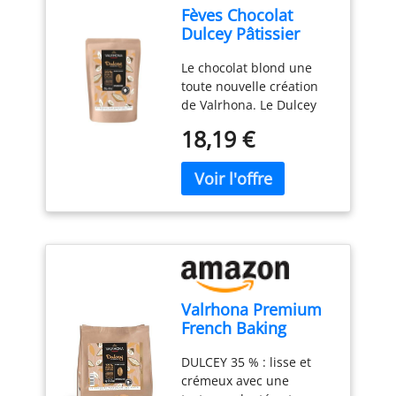
Fèves Chocolat
Dulcey Pâtissier
35% - 250g
Le chocolat blond une
toute nouvelle création
de Valrhona. Le Dulcey
de couleur blonde a une
18,19 €
texture crémeuse et
flatteuse. Sa douceur
biscuitée laisse
apparaître des notes
distinctives de pâte
brisée avec une pointe
de sel. Aux arômes
intenses, le Dulcey se
marie particulièrement
Valrhona Premium
bien avec le caramel, le
French Baking
café et les noisettes ainsi
Blonde Chocolate
qu'avec les fruits jaunes
DULCEY 35 % : lisse et
Discs (Fèves) Dulcey
légèrement acides
crémeux avec une
35% Cacao, Notes
comme la mangue, la