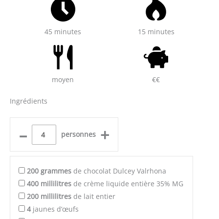
45 minutes
15 minutes
moyen
€€
Ingrédients
–
+
personnes
200
grammes
de chocolat Dulcey Valrhona
400
millilitres
de crème liquide entière 35% MG
200
millilitres
de lait entier
4
jaunes d’œufs