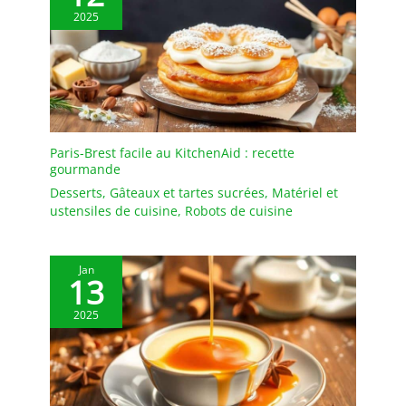
Euromonitor
2025
International Ltd, édition
Home and Garden 2019,
valeur de la marque en
magasin (RSP), données
2018 Fabriqué en France
Paris-Brest facile au KitchenAid : recette
gourmande
Desserts
,
Gâteaux et tartes sucrées
,
Matériel et
ustensiles de cuisine
,
Robots de cuisine
Jan
13
2025