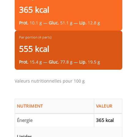
365 kcal
Prot.
10.1 g —
Gluc.
51.1 g —
Lip.
12.8 g
Par portion (4 parts)
555 kcal
Prot.
15.4 g —
Gluc.
77.8 g —
Lip.
19.5 g
Valeurs nutritionnelles pour 100 g
NUTRIMENT
VALEUR
Énergie
365 kcal
Lipides