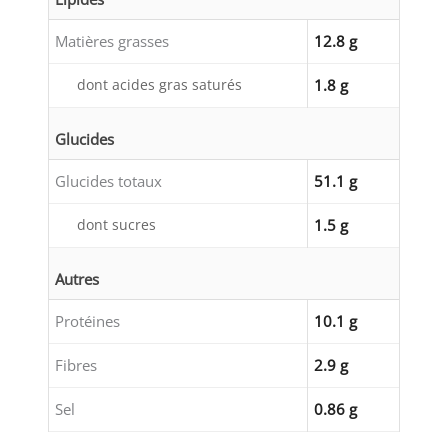
Matières grasses
12.8 g
dont acides gras saturés
1.8 g
Glucides
Glucides totaux
51.1 g
dont sucres
1.5 g
Autres
Protéines
10.1 g
Fibres
2.9 g
Sel
0.86 g