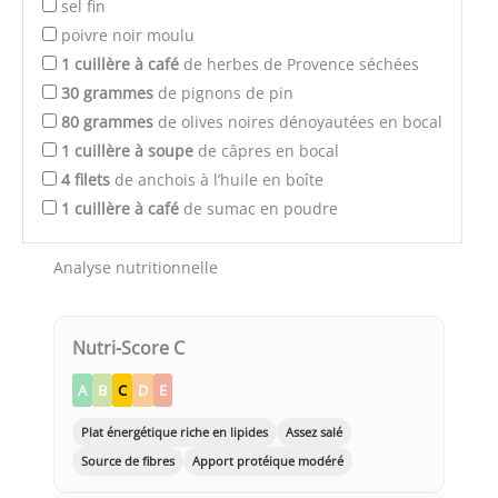
sel fin
poivre noir moulu
1
cuillère à café
de herbes de Provence séchées
30
grammes
de pignons de pin
80
grammes
de olives noires dénoyautées en bocal
1
cuillère à soupe
de câpres en bocal
4
filets
de anchois à l’huile en boîte
1
cuillère à café
de sumac en poudre
Analyse nutritionnelle
Nutri-Score C
A
B
C
D
E
Plat énergétique riche en lipides
Assez salé
Source de fibres
Apport protéique modéré