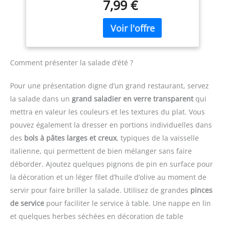
7,99 €
garantissant une saveur
l'emballage, afin de
tranches fines, nettes et
oignon manuel est
authentique et naturelle.
assurer une qualité
régulières avec un
fabriqué en PP de qualité
Cette épice est donc une
constante des produits.
minimum d’effort. Que
alimentaire et 420J2, sans
option saine et naturelle
vous soyez débutant ou
BPA, ce qui permet de
pour les amateurs de
cuisinier expérimenté,
conserver des
cuisine.
HISTOIRE : Le
elle est simple et intuitive
ingrédients sains,
Comment présenter la salade d’été ?
Sumac est une épice qui
à prendre en main
nutritifs et sûrs. Avec ce
a une longue histoire
Épaisseur réglable 1–4
coupe-légumes à
Pour une présentation digne d’un grand restaurant, servez
dans la cuisine du
mm – Cette mandoline
mandoline, vous pouvez
la salade dans un
grand saladier en verre transparent
qui
Moyen-Orient. Elle est
multifonctions dispose
être sûr de préparer des
traditionnellement
mettra en valeur les couleurs et les textures du plat. Vous
de trois réglages
dîners sains, délicieux et
utilisée pour ajouter une
d’épaisseur pour
créatifs pour votre
pouvez également la dresser en portions individuelles dans
saveur acidulée à de
répondre à différents
famille. Utilisation
des
bols à pâtes larges et creux
, typiques de la vaisselle
nombreux plats, et est
besoins. Choisissez des
Multifonctionnelle - Le
italienne, qui permettent de bien mélanger sans faire
souvent utilisée en
tranches fines (1 mm),
coupe légumes peut
remplacement du citron
déborder. Ajoutez quelques pignons de pin en surface pour
moyennes (2 mm) ou
trancher, découper,
dans les recettes. Le
épaisses (4 mm) selon les
râper, réduire en purée,
la décoration et un léger filet d’huile d’olive au moment de
Sumac est également
ingrédients et les
non seulement pour
servir pour faire briller la salade. Utilisez de grandes
pinces
connu pour ses
recettes. Afin de
couper les légumes, mais
de service
pour faciliter le service à table. Une nappe en lin
propriétés médicinales,
s’adapter à différents
aussi pour préparer des
qui ont été utilisées
et quelques herbes séchées en décoration de table
ingrédients et types de
compléments