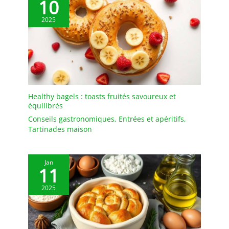
10
votre décoration de
cuisine. Le design
2025
moderne et les
caractéristiques
fonctionnelles les
rendent idéaux pour un
usage quotidien ou pour
des occasions spéciales.
𝐂𝐀𝐃𝐄𝐀𝐔𝐗 𝐏𝐎𝐔𝐑
Healthy bagels : toasts fruités savoureux et
𝐅𝐄𝐌𝐌𝐄𝐒/𝐇𝐎𝐌𝐌𝐄𝐒 –
équilibrés
Emballé de manière
Conseils gastronomiques
,
Entrées et apéritifs
,
sécurisée dans une boîte
Tartinades maison
colorée de la marque
MIAMIO, ce set de bols à
spaghetti constitue un
Jan
excellent cadeau pour
11
une pendaison de
crémaillère, un mariage
2025
ou Noël. Que ce soit pour
des amis, de la famille ou
des collègues, ces bols à
soupe en céramique sont