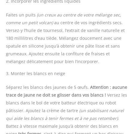
2. Incorporer les ingrédients liquides
Faites un puits
(un creux au centre de votre mélange sec,
comme un petit volcan)
au centre de vos ingrédients secs.
Versez-y l’huile de tournesol, l’extrait de vanille naturelle et
180 millilitres d’eau tiède. Mélangez doucement avec une
spatule en silicone jusqu’à obtenir une pâte lisse et sans
grumeaux. Ajoutez ensuite la confiture de fraises et
mélangez délicatement pour bien l’incorporer.
3. Monter les blancs en neige
Séparez les blancs des jaunes de 5 œufs.
Attention : aucune
trace de jaune ne doit se glisser dans vos blancs !
Versez les
blancs dans le bol de votre batteur électrique ou robot
pâtissier. Ajoutez la crème de tartre
(un stabilisant naturel
qui aide les blancs à tenir fermes et à ne pas retomber)
.
Battez à vitesse maximale jusqu’à obtenir des blancs en
neige
très fermes
, c’est-à-dire qui forment un bec d’oiseau