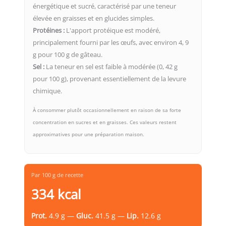
énergétique et sucré, caractérisé par une teneur
élevée en graisses et en glucides simples.
Protéines :
L'apport protéique est modéré,
principalement fourni par les œufs, avec environ 4, 9
g pour 100 g de gâteau.
Sel :
La teneur en sel est faible à modérée (0, 42 g
pour 100 g), provenant essentiellement de la levure
chimique.
À consommer plutôt occasionnellement en raison de sa forte
concentration en sucres et en graisses. Ces valeurs restent
approximatives pour une préparation maison.
Par 100 g de recette
334 kcal
Prot.
4.9 g —
Gluc.
41.5 g —
Lip.
12.6 g