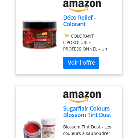
traditionnelle pour élever
et de pâtisseries faits
toutes vos créations
maison sans vous soucier
Déco Relief -
pâtissières. AGENT
d'ingrédients
Colorant
LEVANT ET TEXTURE
indésirables Agent de
Alimentaire Rouge
PARFAITE: Agit comme un
gazéification naturel: La
COLORANT
20 g - Colorant
agent levant naturel
crème de tartre de
LIPOSOLUBLE
Liposoluble en
indispensable pour
Castello since 1907 agit
PROFESSIONNEL - Un
Poudre - Ingrédient
stabiliser les blancs
en tant qu'agent de
colorant alimentaire «
Cuisine & Pâtisserie
d'œufs en neige et
gazéification naturel pour
laqu頻 liposoluble pour
- Pour Crèmes au
augmenter leur volume.
la préparation de
colorer vos préparations
Beurre, Chocolat,
Obtenez des textures
meringues, gâteaux,
d’un joli rouge intense.
Pâtes d’Amande,
incroyablement légères
biscuits, macarons,
Très concentré, il est
Ganaches - CH647
et aérées pour vos
crème, guimauves,
idéal pour la coloration
meringues, macarons,
soufflés et bien plus
de vos crèmes au beurre,
soufflés, biscuits et
encore. Sa capacité à
chocolats, pâtes
gâteaux. LEVURE
créer des textures
d’amande, ganaches et
Sugarflair Colours
CHIMIQUE MAISON ET
moelleuses et légères en
autres préparations
Blossom Tint Dust
NATURELLE: Créez
fait un ingrédient
grasses.
ROUGE
Rouge - Colorant
facilement votre propre
essentiel en pâtisserie
INTENSE - Ce colorant en
Blossom Tint Dust - Les
Alimentaire Poudre
poudre à lever sans
Supplément naturel de
poudre se mélange
couleurs à saupoudrer
pour Gâteaux, Pâte
additifs nocifs. Mélangez
potassium: En plus de