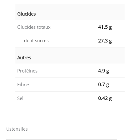
Glucides
Glucides totaux
41.5 g
dont sucres
27.3 g
Autres
Protéines
4.9 g
Fibres
0.7 g
Sel
0.42 g
Ustensiles