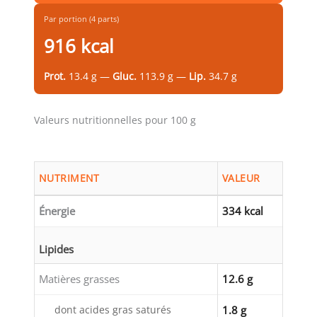
Par portion (4 parts)
916 kcal
Prot.
13.4 g —
Gluc.
113.9 g —
Lip.
34.7 g
Valeurs nutritionnelles pour 100 g
NUTRIMENT
VALEUR
Énergie
334 kcal
Lipides
Matières grasses
12.6 g
dont acides gras saturés
1.8 g