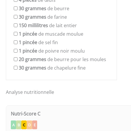
4
pièces
de œufs
30
grammes
de beurre
30
grammes
de farine
150
millilitres
de lait entier
1
pincée
de muscade moulue
1
pincée
de sel fin
1
pincée
de poivre noir moulu
20
grammes
de beurre pour les moules
30
grammes
de chapelure fine
Analyse nutritionnelle
Nutri-Score C
A
B
C
D
E