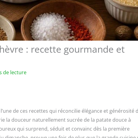
chèvre : recette gourmande et
s de lecture
une de ces recettes qui réconcilie élégance et générosité 
rie la douceur naturellement sucrée de la patate douce à
voureux qui surprend, séduit et convainc dès la première
u dimanche, prouve une fois de plus que la grande cuisine 