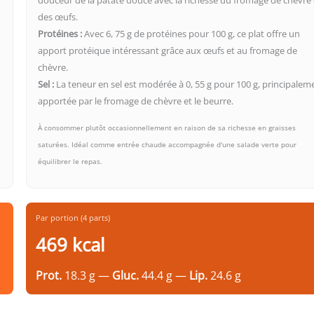
des œufs.
Protéines :
Avec 6, 75 g de protéines pour 100 g, ce plat offre un
apport protéique intéressant grâce aux œufs et au fromage de
chèvre.
Sel :
La teneur en sel est modérée à 0, 55 g pour 100 g, principalem
apportée par le fromage de chèvre et le beurre.
À consommer plutôt occasionnellement en raison de sa richesse en graisses
saturées. Idéal comme entrée chaude accompagnée d'une salade verte pour
équilibrer le repas.
Par portion (4 parts)
469 kcal
Prot.
18.3 g —
Gluc.
44.4 g —
Lip.
24.6 g