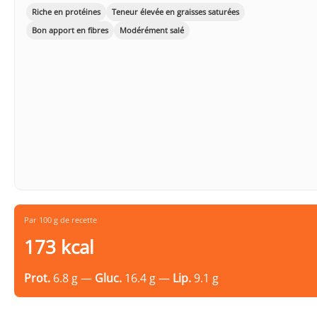
Riche en protéines
Teneur élevée en graisses saturées
Bon apport en fibres
Modérément salé
Par 100 g de recette
173 kcal
Prot.
6.8 g —
Gluc.
16.4 g —
Lip.
9.1 g