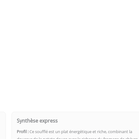
Synthèse express
Profil :
Ce soufflé est un plat énergétique et riche, combinant la
douceur de la patate douce avec la richesse du fromage de chèvre 