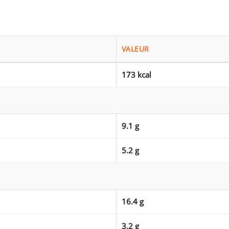
VALEUR
173 kcal
9.1 g
5.2 g
16.4 g
3.2 g