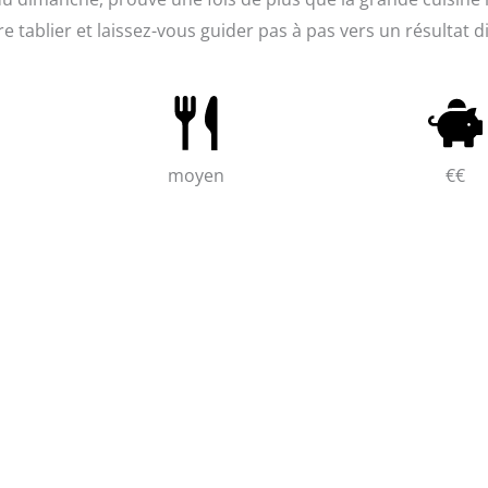
re tablier et laissez-vous guider pas à pas vers un résultat d
moyen
€€