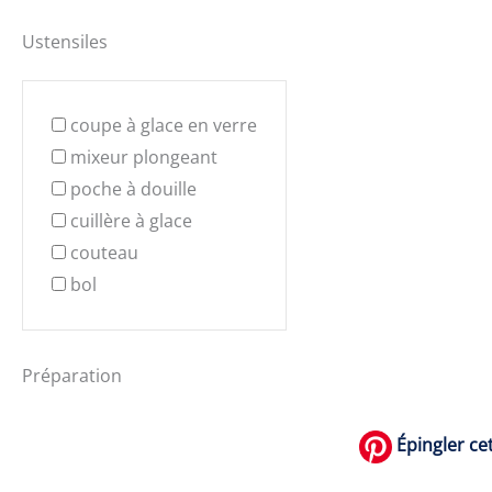
Ustensiles
coupe à glace en verre
mixeur plongeant
poche à douille
cuillère à glace
couteau
bol
Préparation
Épingler cet