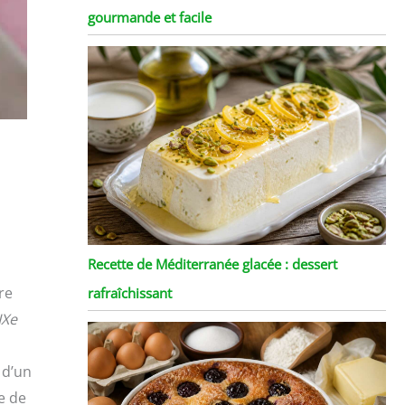
gourmande et facile
Recette de Méditerranée glacée : dessert
re
rafraîchissant
IXe
 d’un
e de