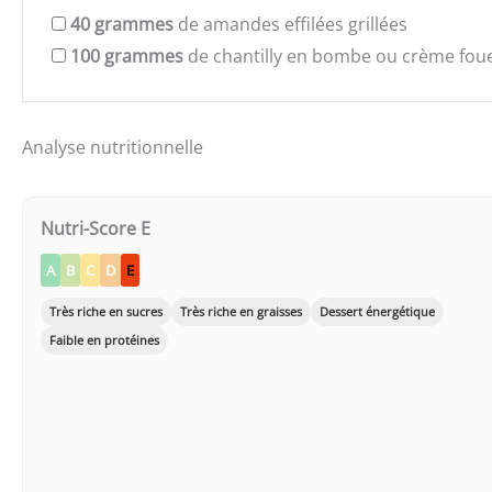
40
grammes
de amandes effilées grillées
100
grammes
de chantilly en bombe ou crème fou
Analyse nutritionnelle
Nutri-Score E
A
B
C
D
E
Très riche en sucres
Très riche en graisses
Dessert énergétique
Faible en protéines