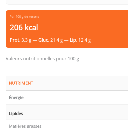
Par 100 g de recette
206 kcal
Prot.
3.3 g —
Gluc.
21.4 g —
Lip.
12.4 g
Valeurs nutritionnelles pour 100 g
NUTRIMENT
Énergie
Lipides
Matières grasses