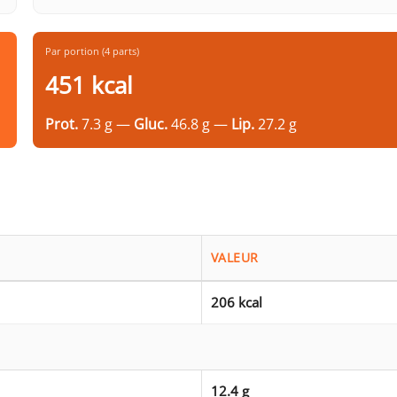
Par portion (4 parts)
451 kcal
Prot.
7.3 g —
Gluc.
46.8 g —
Lip.
27.2 g
VALEUR
206 kcal
12.4 g