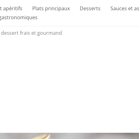
t apéritifs
Plats principaux
Desserts
Sauces et a
 gastronomiques
n dessert frais et gourmand