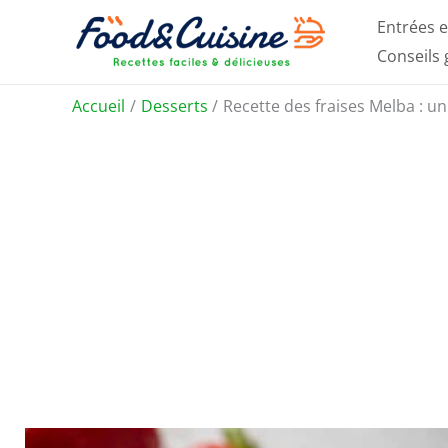
Aller
Entrées e
au
Conseils
contenu
Accueil
Desserts
Recette des fraises Melba : u