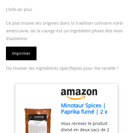
L’info en plus
Ce plat trouve ses origines dans la tradition culinaire nord-
américaine, où la courge est un ingrédient phare des mois
d’automne.
Imprimer
Où trouver les ingrédients spécifiques pour ma recette ?
Minotaur Spices |
Paprika fumé | 2 x
500 g (1 Kg) Paprika
Vous recevez le produit
fumé en poudre
divisé en deux sacs de 2