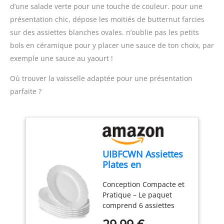
Hautement polyvalent : le
cuisine / Robot
d’une salade verte pour une touche de couleur. pour une
robot est doté de plus de
multifonctions pour
présentation chic, dépose les moitiés de butternut farcies
20 fonctions dont
réaliser plus de 50 tâches
sur des assiettes blanches ovales. n’oublie pas les petits
fouetter, mélanger,
différentes / Avec
bols en céramique pour y placer une sauce de ton choix, par
battre, mixer, mélanger
accessoires de série /
ou râper ; Grande
exemple une sauce au yaourt !
Couleur : Noir/Inox
puissance de 800 W La
brossé
grande capacité du bol
Où trouver la vaisselle adaptée pour une présentation
de 2,3 L permet de
parfaite ?
préparer jusqu'à 0,8 kg
de pâte à gâteau ;
Couteau multifonctions
inox et disque réversible
pour râper et émincer
Livraison : 1 x Bosch
UIBFCWN Assiettes
MultiTalent 3 robot de
Plates en
cuisine ; Robot
Céramique, 6
multifonctions pour
Conception Compacte et
Pièces, Ovale
réaliser plus de 20 tâches
Pratique – Le paquet
Assiettes Blanches
différentes ; Avec
comprend 6 assiettes
25,5 cm, Assiette
accessoires de série ;
plates en blanche,
Plate à Dîner pour