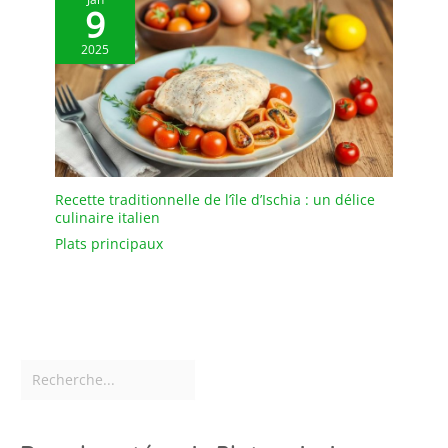
9
toutes les occasions, qu'il
s'agisse d'une pendaison
2025
de crémaillère, d'un
mariage ou d'un
anniversaire. Ils sont non
seulement pratiques et
fonctionnels, mais
servent également de bel
article de décoration qui
Recette traditionnelle de l’île d’Ischia : un délice
ajoutera du caractère et
culinaire italien
du style à n'importe
Plats principaux
quelle cuisine ou salle à
manger. 【Entretien
après-vente
phénoménal】Si l'article
que vous avez reçu ne
peut pas être à la
hauteur de vos normes,
n'hésitez pas à nous
contacter. Et nous
organiserons le