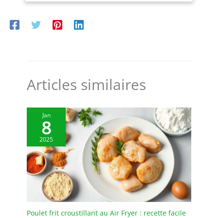
cm de diamètre et 5,8 cm
transport. En cas de dommages pendant le
de hauteur. Que vous
transport, nous vous offrons un
serviez un délicieux bol
remplacement ou un retour gratuits.
de soupe, une salade
colorée ou un délicieux
dessert à la crème
glacée, ces bols sont
assez polyvalents pour
Articles similaires
compléter toute création
culinaire. 【Bols en
céramique colorés】:
Jan
Conçus avec une touche
8
unique, ces bols
présentent un charmant
2025
motif de cils marron
autour du bord, ajoutant
une touche d'élégance à
votre expérience
culinaire. La surface du
bol est ornée d'un beau
motif rayé circulaire,
Poulet frit croustillant au Air Fryer : recette facile