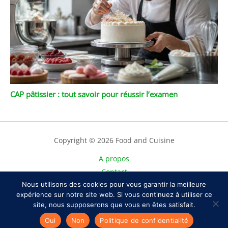
CAP pâtissier : tout savoir pour réussir l’examen
Copyright © 2026 Food and Cuisine
A propos
Contact
Plan du site
Nous utilisons des cookies pour vous garantir la meilleure
expérience sur notre site web. Si vous continuez à utiliser ce
Mentions légales
site, nous supposerons que vous en êtes satisfait.
Politique de confidentialité
Oui
Non
Politique de confidentialité