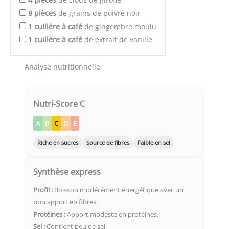
8
pièces
de grains de poivre noir
1
cuillère à café
de gingembre moulu
1
cuillère à café
de extrait de vanille
Analyse nutritionnelle
Nutri-Score C
A
B
C
D
E
Riche en sucres
Source de fibres
Faible en sel
Synthèse express
Profil :
Boisson modérément énergétique avec un
bon apport en fibres.
Protéines :
Apport modeste en protéines.
Sel :
Contient peu de sel.