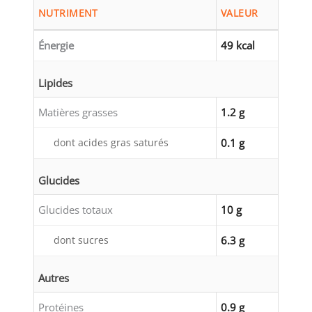
NUTRIMENT
VALEUR
Énergie
49 kcal
Lipides
Matières grasses
1.2 g
dont acides gras saturés
0.1 g
Glucides
Glucides totaux
10 g
dont sucres
6.3 g
Autres
Protéines
0.9 g