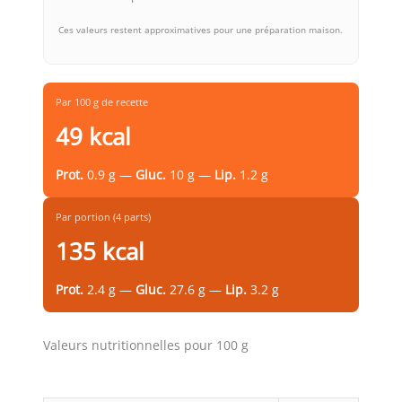
Ces valeurs restent approximatives pour une préparation maison.
Par 100 g de recette
49 kcal
Prot.
0.9 g —
Gluc.
10 g —
Lip.
1.2 g
Par portion (4 parts)
135 kcal
Prot.
2.4 g —
Gluc.
27.6 g —
Lip.
3.2 g
Valeurs nutritionnelles pour 100 g