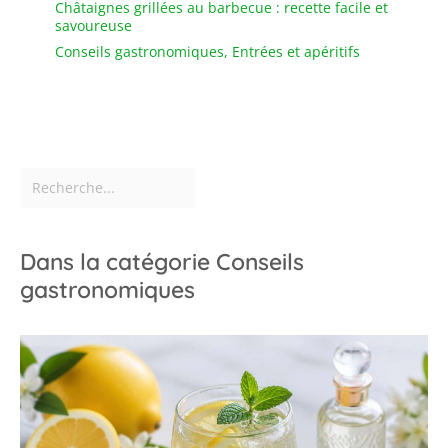
Châtaignes grillées au barbecue : recette facile et
message via Amazon
savoureuse
pour obtenir un .
Conseils gastronomiques
,
Entrées et apéritifs
Dans la catégorie Conseils
gastronomiques