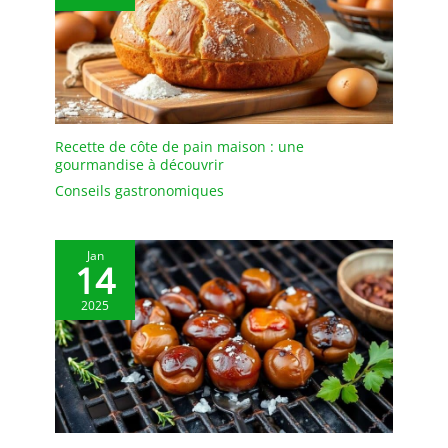
arrivent intactes. Ainsi,
les tasses à thé en verre
peuvent être un excellent
cadeau pour les amis, la
famille, les amateurs de
verre et de café lors de
jours spéciaux comme
Recette de côte de pain maison : une
Thanksgiving, Noël, fête
gourmandise à découvrir
de jardin d'hiver.
Excellent service : Les
Conseils gastronomiques
tasses à café en verre
transparent sont en verre
et peuvent être
Jan
14
facilement
endommagées lors de l'.
2025
Si vous constatez que les
tasses à thé en verre sont
endommagées ou
insatisfaites après
réception de la
marchandise, veuillez
nous envoyer un