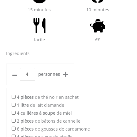
15 minutes
10 minutes
facile
€€
Ingrédients
–
+
personnes
4
pièces
de thé noir en sachet
1
litre
de lait d’amande
4
cuillères à soupe
de miel
2
pièces
de bâtons de cannelle
6
pièces
de gousses de cardamome
4
pièces
de clous de girofle