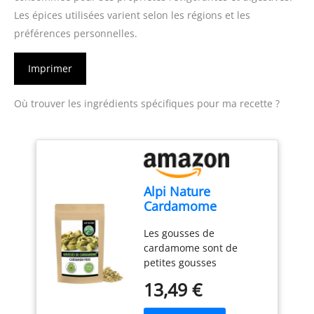
Les épices utilisées varient selon les régions et les
préférences personnelles.
Imprimer
Où trouver les ingrédients spécifiques pour ma recette ?
Alpi Nature
Cardamome
Gousses Entières
Les gousses de
100g, Gousses de
cardamome sont de
Cardamome Verte
petites gousses
Entières avec
triangulaires et
Graines pour la
13,49 €
fusiformes de la plante
Cuisine
de cardamome. Elles sont