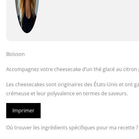
Boisson
Accompagnez votre cheesecake d’un thé glacé au citron 
Les cheesecakes sont originaires des États-Unis et ont g
crémeuse et leur polyvalence en termes de saveurs.
Imprimer
Où trouver les ingrédients spécifiques pour ma recette ?