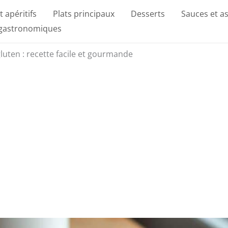
t apéritifs
Plats principaux
Desserts
Sauces et a
 gastronomiques
luten : recette facile et gourmande