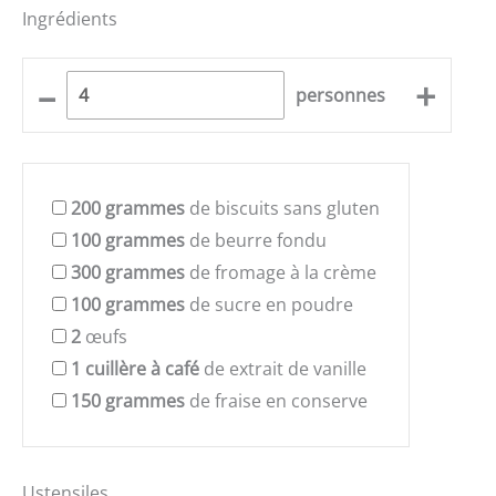
Ingrédients
–
+
personnes
200
grammes
de biscuits sans gluten
100
grammes
de beurre fondu
300
grammes
de fromage à la crème
100
grammes
de sucre en poudre
2
œufs
1
cuillère à café
de extrait de vanille
150
grammes
de fraise en conserve
Ustensiles