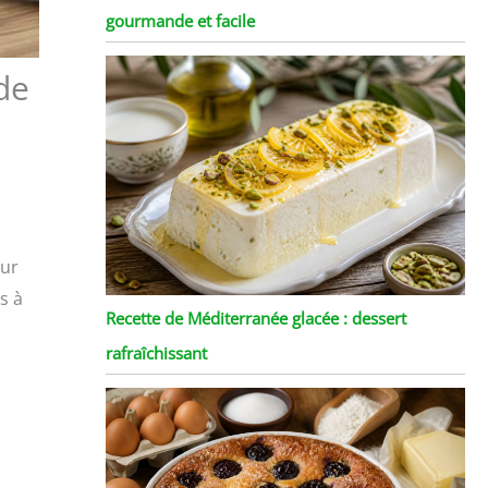
gourmande et facile
de
eur
s à
Recette de Méditerranée glacée : dessert
rafraîchissant