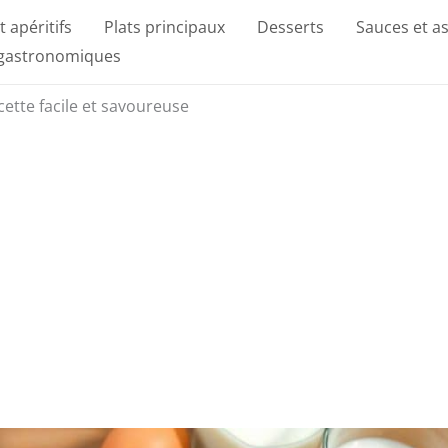
t apéritifs
Plats principaux
Desserts
Sauces et a
 gastronomiques
ecette facile et savoureuse