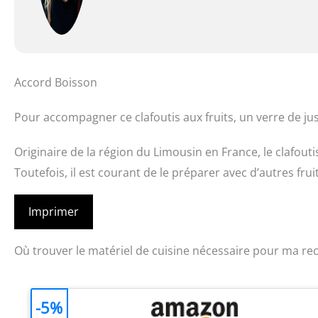
Accord Boisson
Pour accompagner ce clafoutis aux fruits, un verre de ju
Originaire de la région du Limousin en France, le clafouti
Toutefois, il est courant de le préparer avec d’autres fruit
Imprimer
Où trouver le matériel de cuisine nécessaire pour ma rec
-5%