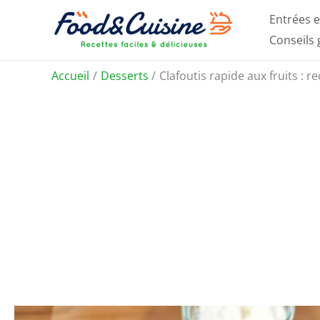
Aller
Entrées e
au
Conseils
contenu
Accueil
Desserts
Clafoutis rapide aux fruits : r