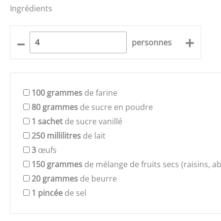
Ingrédients
–
+
personnes
100
grammes
de farine
80
grammes
de sucre en poudre
1
sachet
de sucre vanillé
250
millilitres
de lait
3
œufs
150
grammes
de mélange de fruits secs (raisins, a
20
grammes
de beurre
1
pincée
de sel