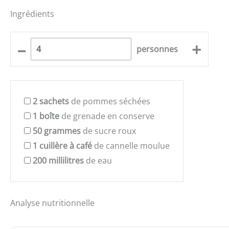
Ingrédients
–
+
personnes
2
sachets
de pommes séchées
1
boîte
de grenade en conserve
50
grammes
de sucre roux
1
cuillère à café
de cannelle moulue
200
millilitres
de eau
Analyse nutritionnelle