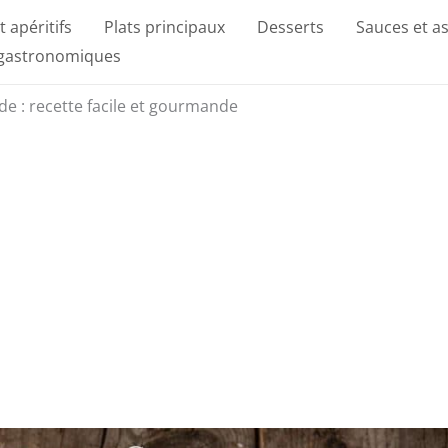
t apéritifs
Plats principaux
Desserts
Sauces et a
 gastronomiques
 : recette facile et gourmande