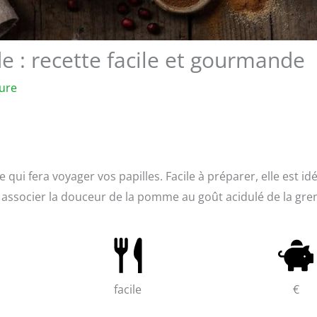
: recette facile et gourmande
ture
e qui fera voyager vos papilles. Facile à préparer, elle est id
ssocier la douceur de la pomme au goût acidulé de la gre
facile
€