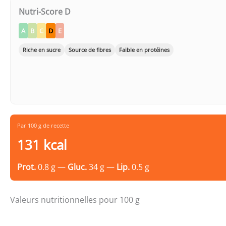
Nutri-Score D
A
B
C
D
E
Riche en sucre
Source de fibres
Faible en protéines
Par 100 g de recette
131 kcal
Prot.
0.8 g —
Gluc.
34 g —
Lip.
0.5 g
Valeurs nutritionnelles pour 100 g