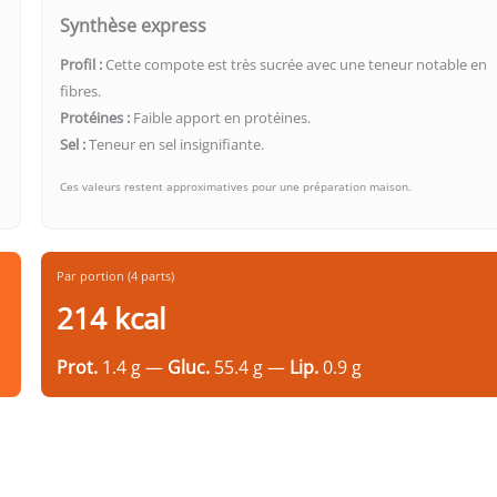
Synthèse express
Profil :
Cette compote est très sucrée avec une teneur notable en
fibres.
Protéines :
Faible apport en protéines.
Sel :
Teneur en sel insignifiante.
Ces valeurs restent approximatives pour une préparation maison.
Par portion (4 parts)
214 kcal
Prot.
1.4 g —
Gluc.
55.4 g —
Lip.
0.9 g