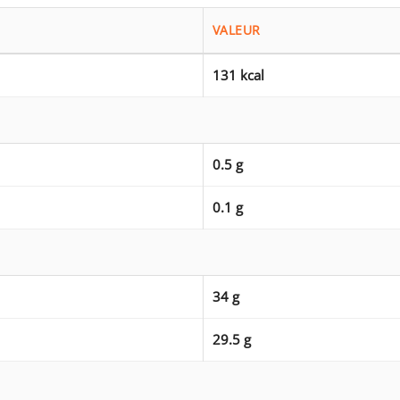
VALEUR
131 kcal
0.5 g
0.1 g
34 g
29.5 g