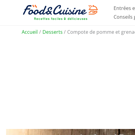
Aller
Entrées e
au
Conseils
contenu
Accueil
Desserts
Compote de pomme et grenade