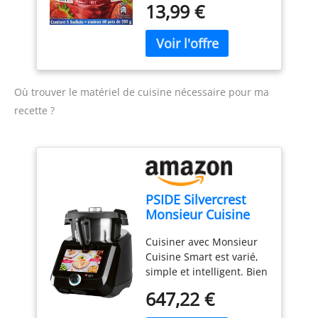
13,99 €
d'origine naturelle Pour 7
à 10 pots de confiture
Où trouver le matériel de cuisine nécessaire pour ma
recette ?
PSIDE Silvercrest
Monsieur Cuisine
Smart Black Edition
Cuisiner avec Monsieur
SKMS 1200 B1 1200
Cuisine Smart est varié,
W Noir
simple et intelligent. Bien
sûr, le plaisir n'est pas
647,22 €
trop court. Grâce à sa
technologie intelligente