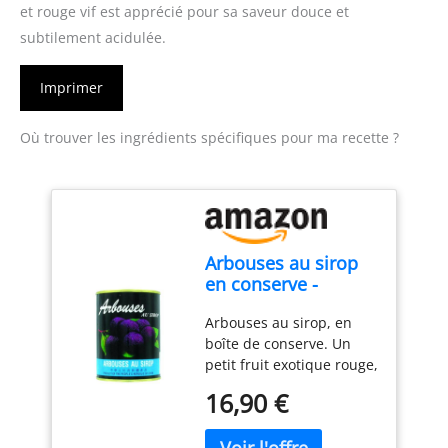
et rouge vif est apprécié pour sa saveur douce et
subtilement acidulée.
Imprimer
Où trouver les ingrédients spécifiques pour ma recette ?
Arbouses au sirop
en conserve -
Marque Coq - Fruits
Arbouses au sirop, en
exotiques - 567G
boîte de conserve. Un
(Lot de 2 boîtes)
petit fruit exotique rouge,
rare en France. A ajouter
16,90 €
dans vos salades de
fruits pour leur donner