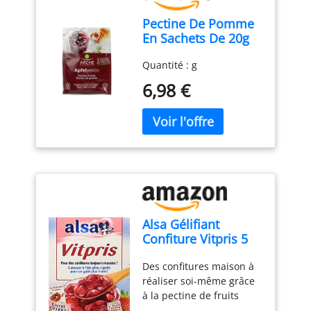
567g (poids net égoutté
Pectine De Pomme
255g). Un fruit idéal pour
En Sachets De 20g
parfaire vos desserts
Arche
asiatiques. Le sirop
Quantité : g
(liquide) est également
succulent et sera votre
6,98 €
allié pour une salade de
fruits asiatique réussie.
Alsa Gélifiant
Confiture Vitpris 5
Sachets 188 g
Des confitures maison à
réaliser soi-même grâce
à la pectine de fruits
Vitpris ! Pectine de fruits