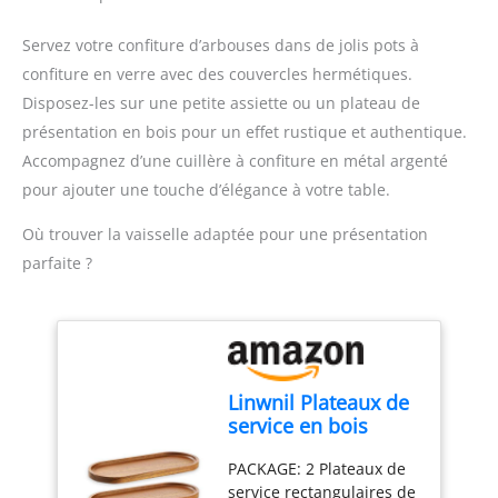
fouetter, bouillir, cuire à
smoothies, réduire en
basse température,
purée, nettoyer, cuire
Servez votre confiture d’arbouses dans de jolis pots à
broyer, pulvériser,
des œufs, fermenter,
confiture en verre avec des couvercles hermétiques.
fouetter, garder au
cuisson lente et sous-
Disposez-les sur une petite assiette ou un plateau de
chaud, confit, moudre,
vide, réglage de la vitesse
trancher, cuire, remuer,
à 10 niveaux et fonction
présentation en bois pour un effet rustique et authentique.
mixer, mijoter, bain-
turbo supplémentaire
Accompagnez d’une cuillère à confiture en métal argenté
marie, pocher, fonction
pour mixer par
pour ajouter une touche d’élégance à votre table.
turbo, yaourt et purée
impulsion, rotation à
INTERACTIF AVEC
gauche pour mélanger
Où trouver la vaisselle adaptée pour une présentation
CONNEXION WIFI. Avec
soupes, risottos, ragoûts
parfaite ?
écran tactile digitale de 7
etc. et préparation des
pouces et software
aliments en douceur.
interactif intégré pour
Sans broyage Intelligent,
télécharger plus de 150
intelligent, Monsieur
recettes guidées pas á
Cuisine Smart : avec
pas et mise à jour
application gratuite Pilot
Linwnil Plateaux de
periodiquement.
Cooking – plus de 1 000
service en bois
Nécessite WIFI 2,4 GHz.
recettes avec instructions
29x10 cm Assiettes
Disponible en plusieurs
étape par étape (français
PACKAGE: 2 Plateaux de
ovales en bois pour
langues, français inclus
non garanti), cuisson
service rectangulaires de
charcuterie,