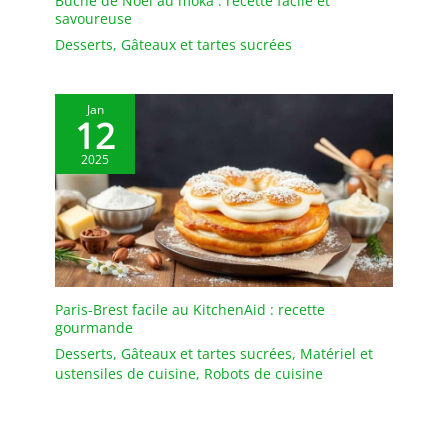
Bûche de Noël au moka : recette facile et
scandinave épuré, idéal
savoureuse
pour la maison, les hôtels
Desserts
,
Gâteaux et tartes sucrées
ou les cadeaux de
mariage. Un cadeau
pratique et esthétique
Jan
12
pour les amoureux de la
cuisine.
2025
Paris-Brest facile au KitchenAid : recette
gourmande
Desserts
,
Gâteaux et tartes sucrées
,
Matériel et
ustensiles de cuisine
,
Robots de cuisine