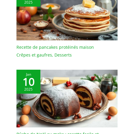
prolongées.
2025
Multifonction pour Toute
Votre Cuisine: Parfaite
pour café, thé, pâtisserie,
et plus. Résistant à la
chaleur, elle ne transmet
pas la température. Ne
raye pas les casseroles
Recette de pancakes protéinés maison
antiadhésives,
Crêpes et gaufres
,
Desserts
garantissant une
longévité exceptionnelle.
Entretien Simple &
Jan
Durable: Nettoyage
10
rapide à l'eau froide.
Résiste aux températures
2025
de -20°C à 120°C.
Conseils pro : laver à la
main pour préserver la
qualité du bois.
Set
de 4 en Emballage
Premium: Livré avec un
joli pochon en lin. Design