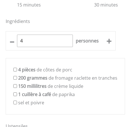
15 minutes
30 minutes
Ingrédients
–
+
personnes
4
pièces
de côtes de porc
200
grammes
de fromage raclette en tranches
150
millilitres
de crème liquide
1
cuillère à café
de paprika
sel et poivre
Ustensiles