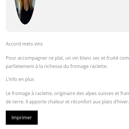
Accord mets vins
Pour accompagner ce plat, un vin blanc sec et fruité co
parfaitement à la richesse du fromage raclette.
L’info en plus
Le fromage à raclette, originaire des alpes suisses et f
de terre. Il apporte chaleur et réconfort aux plats d’hiver
Imprimer