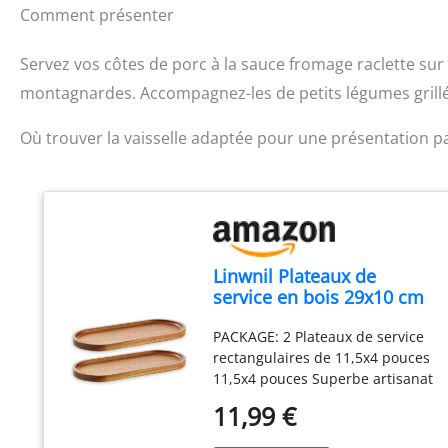
Comment présenter
Servez vos côtes de porc à la sauce fromage raclette sur 
montagnardes. Accompagnez-les de petits légumes grillé
Où trouver la vaisselle adaptée pour une présentation pa
Linwnil Plateaux de
service en bois 29x10 cm
Assiettes ovales en bois
PACKAGE: 2 Plateaux de service
pour charcuterie,
rectangulaires de 11,5x4 pouces
fromage, dîner - Plateaux
11,5x4 pouces Superbe artisanat
de service en bois pour
haut de gamme : fait à la main
desserts, collations, pain,
11,99 €
avec 100 % bois et finition de
fruits, apéritifs (lot de 2)
qualité supérieure. La surface