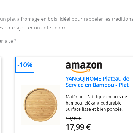
un plat à fromage en bois, idéal pour rappeler les tradition
s pour ajouter un côté coloré.
rfaite ?
-10%
YANGQIHOME Plateau de
Service en Bambou - Plat
Rond de Présentation en
Matériau : Fabriqué en bois de
Bois pour Charcuterie,
bambou, élégant et durable.
Fromages, Desserts - 25 x
Surface lisse et bien poncée,
2 cm
pas d'échardes, de bavures ni
19,99 €
d'angles vifs, excellente prise en
17,99 €
main pour éviter de rayer vos