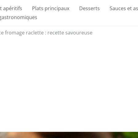
t apéritifs
Plats principaux
Desserts
Sauces et a
 gastronomiques
ce fromage raclette : recette savoureuse