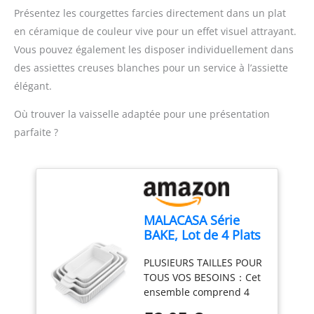
s'adapte à vos besoins
RÉPARABLE PENDANT 15
Présentez les courgettes farcies directement dans un plat
réels. PARFAIT POUR
ANS À UN PRIX
en céramique de couleur vive pour un effet visuel attrayant.
DÉBUTER EN PÂTISSERIE
RAISONNABLE : Nous
Vous pouvez également les disposer individuellement dans
MAISON Ce batteur
vous recommandons de
pâtissier multifonction
faire réparer votre
des assiettes creuses blanches pour un service à l’assiette
est conçu pour une
produit dans notre
élégant.
utilisation simple, idéale
réseau de 6 200 centres
pour débuter en
de réparation dans le
Où trouver la vaisselle adaptée pour une présentation
pâtisserie. Avec ses 3
monde entier pour qu'il
parfaite ?
accessoires inclus,
dure plus longtemps.
réalisez facilement
gâteaux, crème fouettée,
pâte à pain ou pâte à
pizza, même sans
expérience. BOL 3,5L EN
MALACASA Série
ACIER INOXYDABLE –
BAKE, Lot de 4 Plats
COMPACT & PRATIQUE
à Four en
Bol 3,5L en acier
PLUSIEURS TAILLES POUR
Céramique Blanc,
inoxydable, idéal pour
TOUS VOS BESOINS：Cet
3020ml, 2080ml,
préparer facilement vos
ensemble comprend 4
1480ml, 850ml,
recettes du quotidien.
plats à gratin de tailles
Plats à Gratin avec