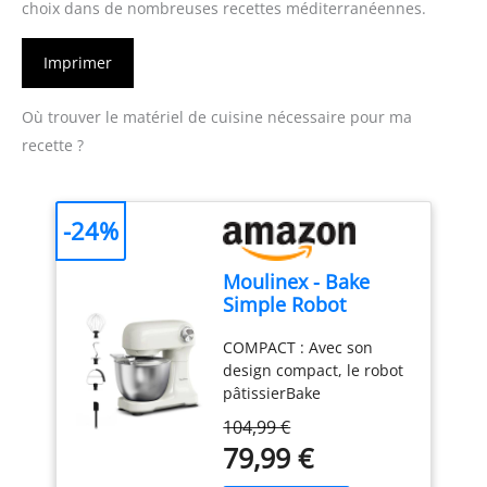
choix dans de nombreuses recettes méditerranéennes.
Imprimer
Où trouver le matériel de cuisine nécessaire pour ma
recette ?
-24%
Moulinex - Bake
Simple Robot
Pâtissier compact
COMPACT : Avec son
fouet, batteur et
design compact, le robot
crochet
pâtissierBake
Simples'adapte
104,99 €
parfaitement à toutes les
79,99 €
cuisines - sataillen'est
pas plus grande qu'une