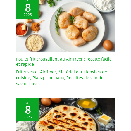
Jan
logistiques. N'hésitez pas
8
à nous contacter pour
toute information
2025
complémentaire.
Poulet frit croustillant au Air Fryer : recette facile
et rapide
Friteuses et Air fryer
,
Matériel et ustensiles de
cuisine
,
Plats principaux
,
Recettes de viandes
savoureuses
Jan
8
2025