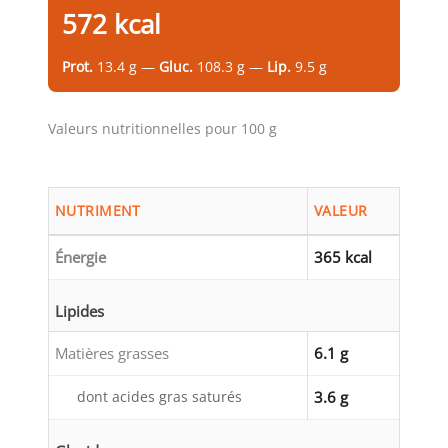
572 kcal
Prot.
13.4 g —
Gluc.
108.3 g —
Lip.
9.5 g
Valeurs nutritionnelles pour 100 g
NUTRIMENT
VALEUR
Énergie
365 kcal
Lipides
Matières grasses
6.1 g
dont acides gras saturés
3.6 g