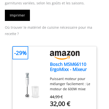
garnitures variées, selon les goûts et les saisons.
Imprimer
Où trouver le matériel de cuisine nécessaire pour ma
recette ?
-29%
Bosch MSM66110
ErgoMixx - Mixeur
plongeant, 2
Puissant moteur pour
vitesses
mélanger facilement : Le
moteur de 600W mixe
sans effort les
44,99 €
ingrédients les plus durs
32,00 €
; préparez de