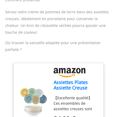
des résultats rapides et
mixer directement les
des performances de
ingrédients, simplifiant la
Servez votre crème de pommes de terre dans des assiettes
mixage optimales
préparation des repas
creuses, idéalement en porcelaine pour conserver la
MIXEUR FACILE À
Contenu de la livraison :
chaleur. Un brin de ciboulette séchée pourra ajouter une
CONTRÔLER : poignée
Mixeur plongeant
ergonomique avec
ErgoMixx 600 W avec 2
touche de couleur.
déclenchement
vitesses et gobelet
progressif de deux
doseur
Où trouver la vaisselle adaptée pour une présentation
vitesses, afin de maîtriser
parfaite ?
la texture de vos
préparations AUCUNE
SALISSURE NI
ÉCLABOUSSURE : un pied
anti-éclaboussure
permet de garder votre
Assiettes Plates
plan de travail de la
Assiette Creuse
cuisine propre. Il est
Porcelaine - Lot de 6
compatible au lave-
【Excellente qualité】
Assiette a Pates |
vaisselle REPARABILITE 15
Ces ensembles de
Salade | Soupe |
ANS AU JUSTE PRIX :
assiettes creuses sont
Dessert | Risotto -
Engagement de
faits de céramique
680 ml - 20×4 cm