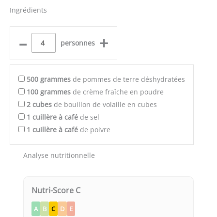
Ingrédients
–
+
personnes
500
grammes
de pommes de terre déshydratées
100
grammes
de crème fraîche en poudre
2
cubes
de bouillon de volaille en cubes
1
cuillère à café
de sel
1
cuillère à café
de poivre
Analyse nutritionnelle
Nutri-Score C
A
B
C
D
E