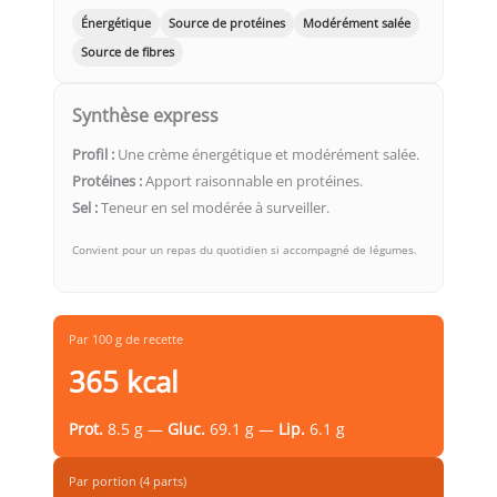
Énergétique
Source de protéines
Modérément salée
Source de fibres
Synthèse express
Profil :
Une crème énergétique et modérément salée.
Protéines :
Apport raisonnable en protéines.
Sel :
Teneur en sel modérée à surveiller.
Convient pour un repas du quotidien si accompagné de légumes.
Par 100 g de recette
365 kcal
Prot.
8.5 g —
Gluc.
69.1 g —
Lip.
6.1 g
Par portion (4 parts)