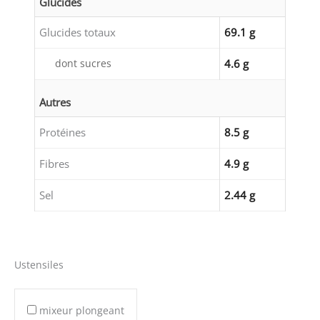
Glucides
Glucides totaux
69.1 g
dont sucres
4.6 g
Autres
Protéines
8.5 g
Fibres
4.9 g
Sel
2.44 g
Ustensiles
mixeur plongeant