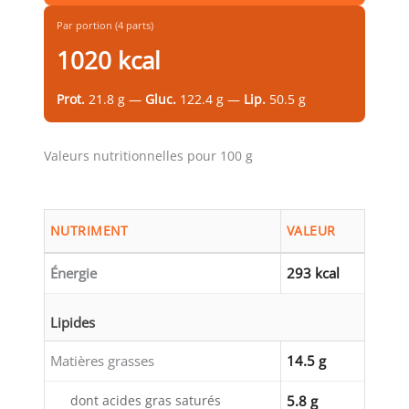
Par portion (4 parts)
1020 kcal
Prot.
21.8 g —
Gluc.
122.4 g —
Lip.
50.5 g
Valeurs nutritionnelles pour 100 g
NUTRIMENT
VALEUR
Énergie
293 kcal
Lipides
Matières grasses
14.5 g
dont acides gras saturés
5.8 g