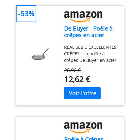
-53%
De Buyer - Poêle à
crêpes en acier
CARBONE PLUS -
RÉALISEZ D'EXCELLENTES
Diamètre 24 cm -,
CRÊPES : La poêle à
Blanc
crêpes De Buyer en acier
CARBONE PLUS est une
26,90 €
poêle à jupe basse qui
12,62 €
vous permet de faire
sauter et de retourner
très facilement de
délicieuses crêpes. Cela
vous permet de réaliser
facilement des crêpes
traditionnelles,
croustillantes et
moelleuses. CUISSON
Poêle à Crêpes
MAÎTRISÉE : La tôle