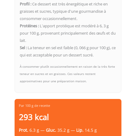
Profil :
Ce dessert est très énergétique et riche en
graisses et sucres, typique d'une gourmandise à
consommer occasionnellement.
Protéines :
L'apport protéique est modéré à 6, 3 g
pour 100 g, provenant principalement des œufs et du
lait.
Sel :
La teneur en sel est faible (0, 066 g pour 100 g), ce
qui est acceptable pour un dessert sucré.
À consommer plutôt occasionnellement en raison de la très forte
teneur en sucres et en graisses. Ces valeurs restent
approximatives pour une préparation maison.
Par 100 g de recette
293 kcal
Prot.
6.3 g —
Gluc.
35.2 g —
Lip.
14.5 g