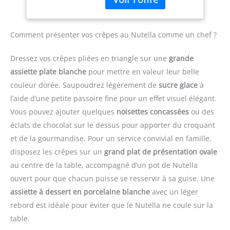
de la pâte et le
bouton PIED ANTI-
inclus : Le mixeur est
retournement des
ECLABOUSSURES : Le
livré avec un gobelet
crêpes. Son manche
pied antiéclaboussures
pratique pour mesurer et
ergonomique en bakélite
Comment présenter vos crêpes au Nutella comme un chef ?
évite les éclaboussures et
mixer directement les
résistante à la chaleur
les dégâts, pour une
ingrédients, simplifiant la
assure une prise en main
Dressez vos crêpes pliées en triangle sur une
grande
expérience plus propre
préparation des repas
confortable et sécurisée
assiette plate blanche
pour mettre en valeur leur belle
et plus agréable DESIGN
Contenu de la livraison :
Diffusion Uniforme de la
couleur dorée. Saupoudrez légèrement de
sucre glace
à
CONFORTABLE : Une
Mixeur plongeant
Chaleur pour une
poignée ergonomique
ErgoMixx 600 W avec 2
Cuisson Parfaite:
l’aide d’une petite passoire fine pour un effet visuel élégant.
avec une prise en main
vitesses et gobelet
Fabriquée en aluminium
Vous pouvez ajouter quelques
noisettes concassées
ou des
texturée, pour
doseur
moulé de qualité
éclats de chocolat sur le dessus pour apporter du croquant
expérience plus facile et
supérieure, cette poêle à
et de la gourmandise. Pour un service convivial en famille,
plus confortable, idéal
crêpes induction garantit
pour une utilisation
disposez les crêpes sur un
grand plat de présentation ovale
une montée en
fréquente DURABLE : 2
température rapide et
au centre de la table, accompagné d’un pot de Nutella
lames Zelkrom qui
une répartition
ouvert pour que chacun puisse se resservir à sa guise. Une
garantissent des
homogène de la chaleur
assiette à dessert en porcelaine blanche
avec un léger
performances durables
sur toute la surface. Vos
REPARABILITE 15 ANS AU
rebord est idéale pour éviter que le Nutella ne coule sur la
crêpes et pancakes
JUSTE PRIX : engagement
obtiennent ainsi une
table.
de réparabilité 15 ans au
cuisson uniforme et une