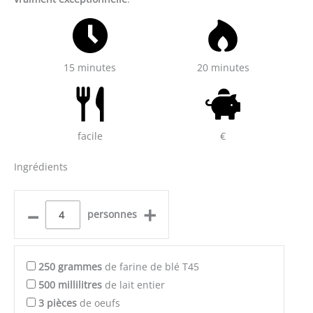
15 minutes
20 minutes
facile
€
Ingrédients
–
+
personnes
250
grammes
de farine de blé T45
500
millilitres
de lait entier
3
pièces
de oeufs