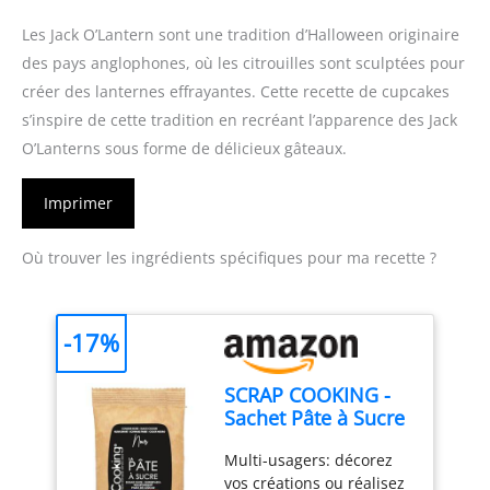
Les Jack O’Lantern sont une tradition d’Halloween originaire
des pays anglophones, où les citrouilles sont sculptées pour
créer des lanternes effrayantes. Cette recette de cupcakes
s’inspire de cette tradition en recréant l’apparence des Jack
O’Lanterns sous forme de délicieux gâteaux.
Imprimer
Où trouver les ingrédients spécifiques pour ma recette ?
-17%
SCRAP COOKING -
Sachet Pâte à Sucre
Noire - Pour
Multi-usagers: décorez
Pâtisseries,
vos créations ou réalisez
Gâteaux, Desserts -