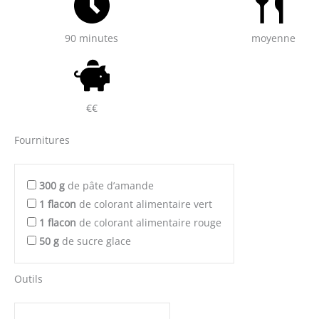
90 minutes
moyenne
€€
Fournitures
300
g
de pâte d’amande
1
flacon
de colorant alimentaire vert
1
flacon
de colorant alimentaire rouge
50
g
de sucre glace
Outils