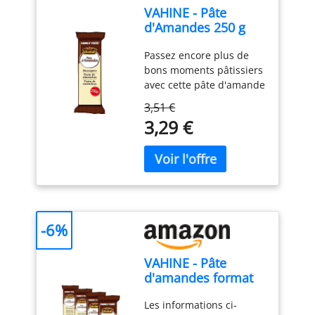
VAHINE - Pâte
d'Amandes 250 g
(Family Pack)
Passez encore plus de
bons moments pâtissiers
avec cette pâte d'amande
en format pratique de
3,51 €
250 g Le plus souvent
3,29 €
utilisée pour réaliser des
couvertures de gâteaux,
la pâte d’amandes est
aussi l’ingrédient roi des
fruits déguisés En
décoration, on peut aussi
réaliser de petits sujets
-6%
découpés à l’emporte-
pièce
VAHINE - Pâte
d'amandes format
familial 250 g (Lot
Les informations ci-
de 4)