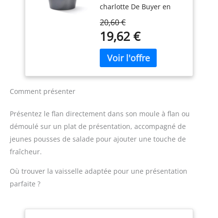
charlotte De Buyer en
Noir
acier revêtu se distingue
20,60 €
par sa polyvalence et sa
19,62 €
robustesse, étant
spécialement conçu pour
réaliser une grande
variété de préparations
gourmandes. Que ce soit
pour préparer de
Comment présenter
savoureuses charlottes,
des crèmes glacées
Présentez le flan directement dans son moule à flan ou
créatives ou des flans
démoulé sur un plat de présentation, accompagné de
traditionnels, il se révèle
jeunes pousses de salade pour ajouter une touche de
être l'outil idéal.
CUISSON MAÎTRISÉE :
fraîcheur.
Grâce à sa structure en
acier de qualité, ce
Où trouver la vaisselle adaptée pour une présentation
moule haut De Buyer
parfaite ?
garantit une diffusion
homogène de la chaleur
lors de la cuisson,