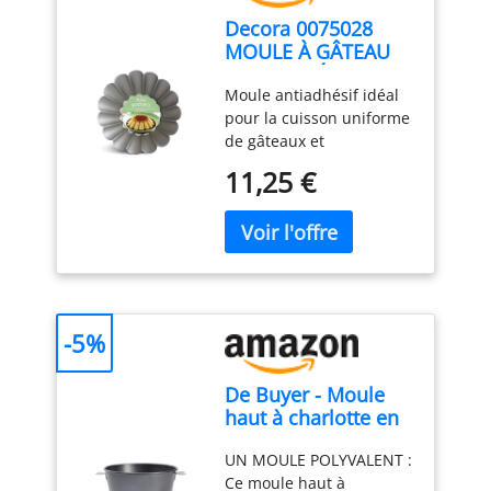
Decora 0075028
MOULE À GÂTEAU
ANTI-ADHÉSIF FLAN
Moule antiadhésif idéal
Ø 20 X H 7 CM, Gris
pour la cuisson uniforme
de gâteaux et
préparations salées en
11,25 €
forme de citrouille.
-5%
De Buyer - Moule
haut à charlotte en
acier antiadhésif -
UN MOULE POLYVALENT :
Diamètre 18 cm,
Ce moule haut à
hauteur 10 cm -,