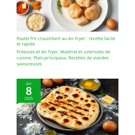
une table basse ou un
buffet. ✔ VERRE
RÉSISTANT ET ENTRETIEN
FACILE: Fabriqué en verre
transparent de qualité,
ce plat de service est
Poulet frit croustillant au Air Fryer : recette facile
durable, stable et facile à
et rapide
nettoyer pour une
Friteuses et Air fryer
,
Matériel et ustensiles de
utilisation quotidienne
cuisine
,
Plats principaux
,
Recettes de viandes
ou lors de réceptions et
savoureuses
événements.
Jan
8
2025