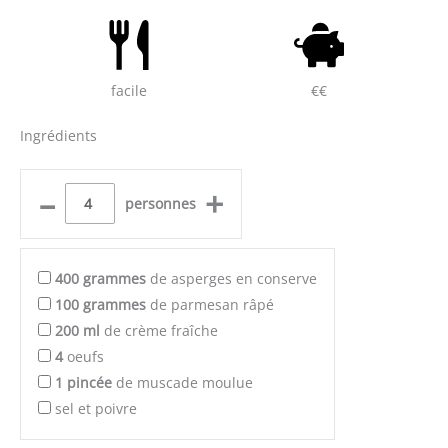
facile
€€
Ingrédients
–
+
personnes
400
grammes
de asperges en conserve
100
grammes
de parmesan râpé
200
ml
de crème fraîche
4
oeufs
1
pincée
de muscade moulue
sel et poivre