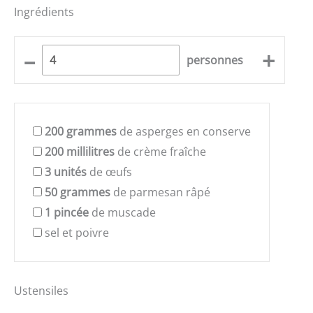
Ingrédients
–
+
personnes
200
grammes
de asperges en conserve
200
millilitres
de crème fraîche
3
unités
de œufs
50
grammes
de parmesan râpé
1
pincée
de muscade
sel et poivre
Ustensiles