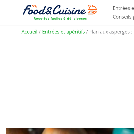
Aller
Entrées e
au
Conseils
contenu
Accueil
Entrées et apéritifs
Flan aux asperges :