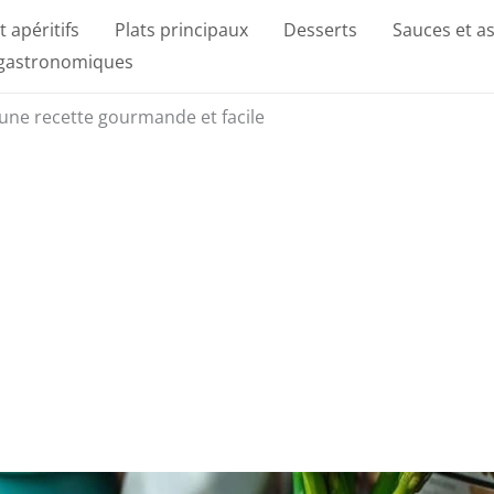
t apéritifs
Plats principaux
Desserts
Sauces et a
 gastronomiques
 une recette gourmande et facile