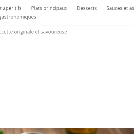
t apéritifs
Plats principaux
Desserts
Sauces et a
 gastronomiques
recette originale et savoureuse