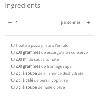
Ingrédients
personnes
1
pâte à pizza prête à l’emploi
200
grammes
de escargots en conserve
200
ml
de sauce tomate
200
grammes
de fromage râpé
2
c. à soupe
de ail émincé déshydraté
2
c. à café
de persil lyophilisé
3
c. à soupe
de huile d’olive