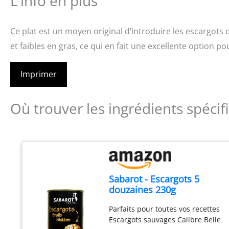
L’info en plus
Ce plat est un moyen original d’introduire les escargots 
et faibles en gras, ce qui en fait une excellente option po
Imprimer
Où trouver les ingrédients spécif
Sabarot - Escargots 5
douzaines 230g
Parfaits pour toutes vos recettes
Escargots sauvages Calibre Belle