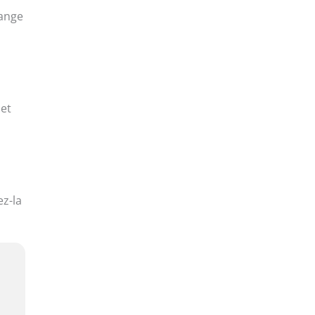
ange
 et
ez-la