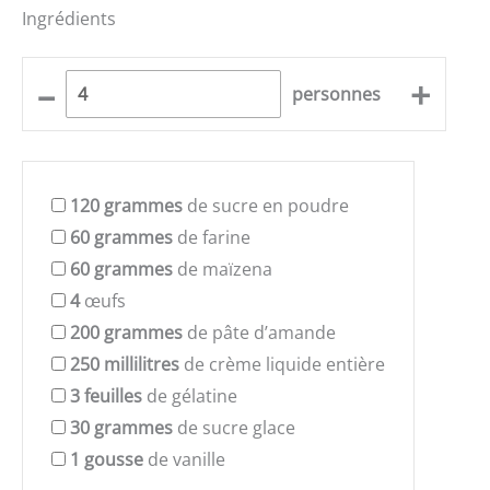
Ingrédients
–
+
personnes
120
grammes
de sucre en poudre
60
grammes
de farine
60
grammes
de maïzena
4
œufs
200
grammes
de pâte d’amande
250
millilitres
de crème liquide entière
3
feuilles
de gélatine
30
grammes
de sucre glace
1
gousse
de vanille