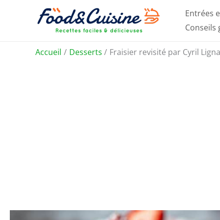
Aller
Entrées e
au
Conseils
contenu
Accueil
Desserts
Fraisier revisité par Cyril Li