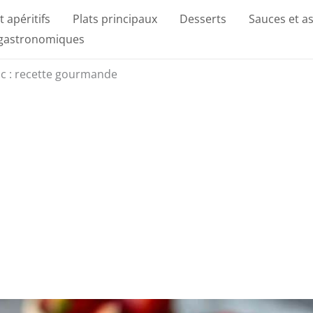
t apéritifs
Plats principaux
Desserts
Sauces et a
 gastronomiques
gnac : recette gourmande