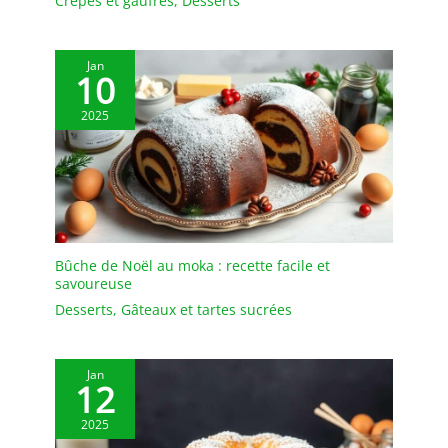
Crêpes et gaufres
,
Desserts
séché afin de le garder
au sec. ✔[Remarque
importante] : si vous
rencontrez des
Jan
10
difficultés, n'hésitez pas
à nous contacter. Nous
2025
vous répondrons dans
les 24 heures.
Bûche de Noël au moka : recette facile et
savoureuse
Desserts
,
Gâteaux et tartes sucrées
Jan
12
2025