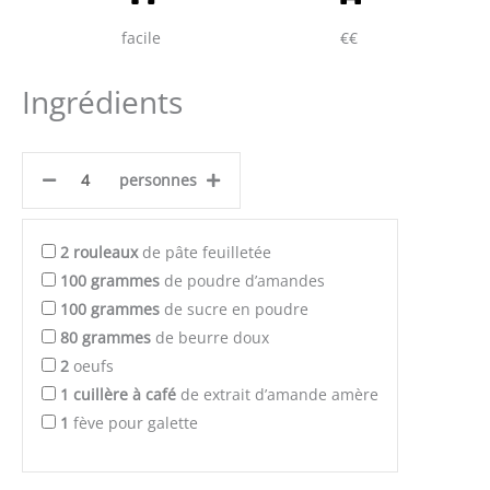
facile
€€
Ingrédients
personnes
2
rouleaux
de pâte feuilletée
100
grammes
de poudre d’amandes
100
grammes
de sucre en poudre
80
grammes
de beurre doux
2
oeufs
1
cuillère à café
de extrait d’amande amère
1
fève pour galette