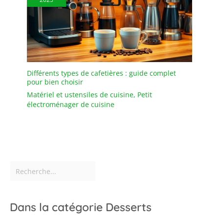
spatule en acier
inoxydable est l’outil
parfait pour servir des
gâteaux, des desserts,
des quiches ou des en-
cas. Que vous cuisiniez
pour votre famille, vos
Différents types de cafetières : guide complet
amis ou vos invités, elle
pour bien choisir
s’adapte à toutes les
Matériel et ustensiles de cuisine
,
Petit
situations.
électroménager de cuisine
Dans la catégorie Desserts