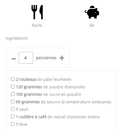
facile
€€
Ingrédients
–
+
personnes
2
rouleaux
de pâte feuilletée
120
grammes
de poudre d’amandes
100
grammes
de sucre en poudre
60
grammes
de beurre (à température ambiante)
1
oeuf
1
cuillère à café
de extrait d’amande amère
1
fève