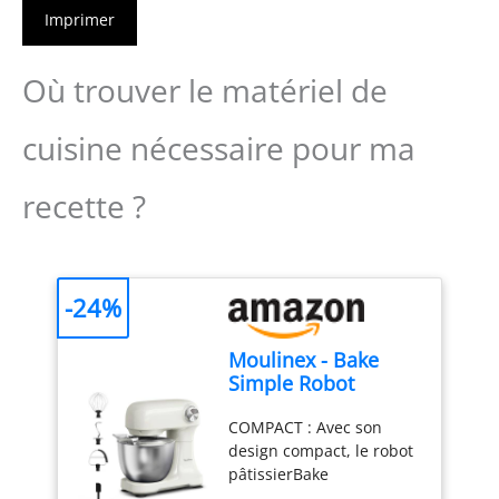
Imprimer
Où trouver le matériel de
cuisine nécessaire pour ma
recette ?
-24%
Moulinex - Bake
Simple Robot
Pâtissier compact
COMPACT : Avec son
fouet, batteur et
design compact, le robot
crochet
pâtissierBake
Simples'adapte