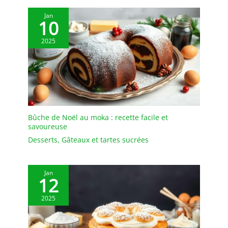
Dentelé】：La pelle a
tarte complète le couteau
Jan
10
à bord dentelé pour
couper les desserts
2025
moelleux, tartes,
génoises ou parts de
pizza. Les poignées
droites offrent une prise
stable pendant le service
et la présentation.
【Acier Inoxydable】：La
Bûche de Noël au moka : recette facile et
pelle a tarte inox et le
savoureuse
couteau assorti sont
conçus pour un usage en
Desserts
,
Gâteaux et tartes sucrées
cuisine, pâtisserie ou
réception. Après
utilisation, rincer avec de
Jan
12
l’eau et du liquide
vaisselle, puis sécher
2025
avant rangement.