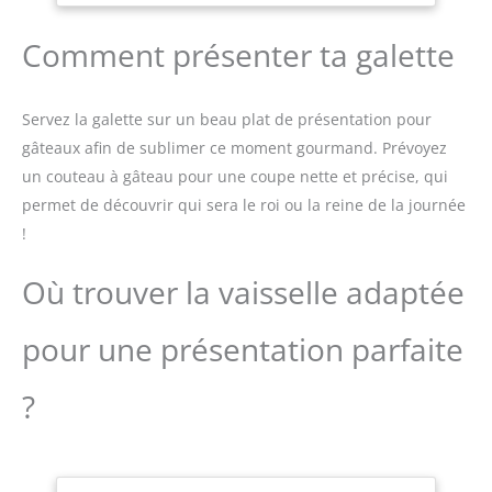
une polyvalence
rangement - idéal pour
maximale. Un même
toute cuisine, du
Comment présenter ta galette
mixeur pétrisseur
comptoir au placard.
s'adapte à vos besoins
RÉPARABLE PENDANT 15
réels. PARFAIT POUR
ANS À UN PRIX
Servez la galette sur un beau plat de présentation pour
DÉBUTER EN PÂTISSERIE
RAISONNABLE : Nous
gâteaux afin de sublimer ce moment gourmand. Prévoyez
MAISON Ce batteur
vous recommandons de
pâtissier multifonction
faire réparer votre
un couteau à gâteau pour une coupe nette et précise, qui
est conçu pour une
produit dans notre
permet de découvrir qui sera le roi ou la reine de la journée
utilisation simple, idéale
réseau de 6 200 centres
!
pour débuter en
de réparation dans le
pâtisserie. Avec ses 3
monde entier pour qu'il
Où trouver la vaisselle adaptée
accessoires inclus,
dure plus longtemps.
réalisez facilement
gâteaux, crème fouettée,
pour une présentation parfaite
pâte à pain ou pâte à
pizza, même sans
?
expérience. BOL 3,5L EN
ACIER INOXYDABLE –
COMPACT & PRATIQUE
Bol 3,5L en acier