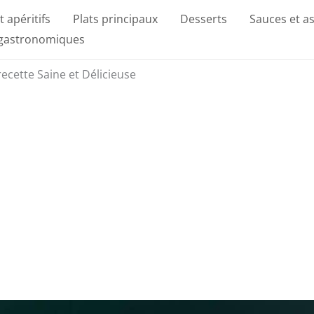
t apéritifs
Plats principaux
Desserts
Sauces et a
 gastronomiques
recette Saine et Délicieuse