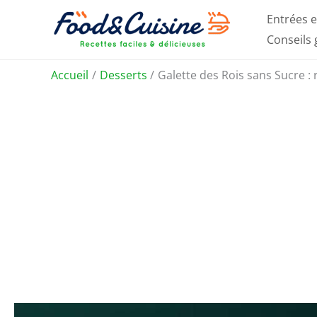
Aller
Entrées e
au
Conseils
contenu
Accueil
Desserts
Galette des Rois sans Sucre : 