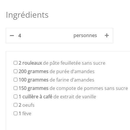
Ingrédients
personnes
2
rouleaux
de pâte feuilletée sans sucre
200
grammes
de purée d’amandes
100
grammes
de farine d’amandes
150
grammes
de compote de pommes sans sucre
1
cuillère à café
de extrait de vanille
2
oeufs
1
fève