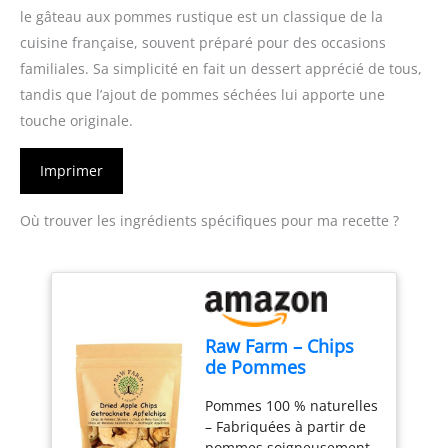
le gâteau aux pommes rustique est un classique de la
cuisine française, souvent préparé pour des occasions
familiales. Sa simplicité en fait un dessert apprécié de tous,
tandis que l’ajout de pommes séchées lui apporte une
touche originale.
Imprimer
Où trouver les ingrédients spécifiques pour ma recette ?
Raw Farm – Chips
de Pommes
Séchées 200 g –
Pommes 100 % naturelles
Tranches de
– Fabriquées à partir de
Pommes 100%
pommes soigneusement