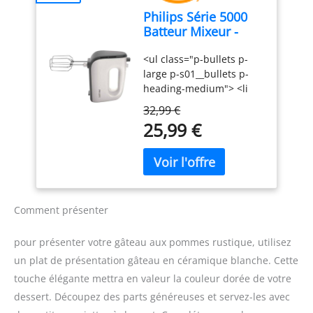
mixeur gère facilement
Philips Série 5000
les crèmes légères
Batteur Mixeur -
comme les pâtes
Puissance 450 W,
épaisses. Accessoires en
<ul class="p-bullets p-
Fouets Coniques
acier inoxydable
large p-s01__bullets p-
pour Pâte Aérée, 5
durables : Livré avec des
heading-medium"> <li
Vitesses + Turbo,
fouets et crochets
class="p-s01__bullet">450
Éjection Facile des
pétrisseurs en acier
32,99 €
W</li> <li class="p-
Accessoires, Clip
inoxydable pour des
25,99 €
s01__bullet">5 vitesses +
Attache-Cordon
performances fiables et
fonction Turbo</li> <li
(HR3741/00)
durables. Design
class="p-
ergonomique et facile
s01__bullet">Gris
d'utilisation : Poignée
cachemire</li> </ul>
ergonomique et bouton
d'éjection pratique pour
Comment présenter
une utilisation
confortable et un
pour présenter votre gâteau aux pommes rustique, utilisez
changement rapide des
un plat de présentation gâteau en céramique blanche. Cette
accessoires. Compact et
touche élégante mettra en valeur la couleur dorée de votre
pratique pour un usage
quotidien : Léger, doté
dessert. Découpez des parts généreuses et servez-les avec
d'un câble de 1 mètre et