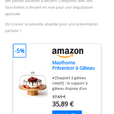
des petites assiettes à dessert. Complétez avec des
d'un design compact, ce
fourchettes à dessert en inox pour une dégustation
mixeur est facile à ranger
optimale.
et parfait pour toutes vos
tâches de cuisine.
Où trouver la vaisselle adaptée pour une présentation
parfaite ?
-5%
Masthome
Présentoir à Gâteau
Sur Pied avec
✔[Support à gâteau
Couvercle, 6in1
rotatif] : le support à
Cloche à Gâteaux
gâteau dispose d'un
Multifonctionelle,
plateau rotatif intégré
Support Gâteau en
37,69 €
qui vous permet d'ajuster
Bois Rotatif pour
35,89 €
facilement la position du
Pâtisserie/Desserts
gâteau. Vous pouvez voir