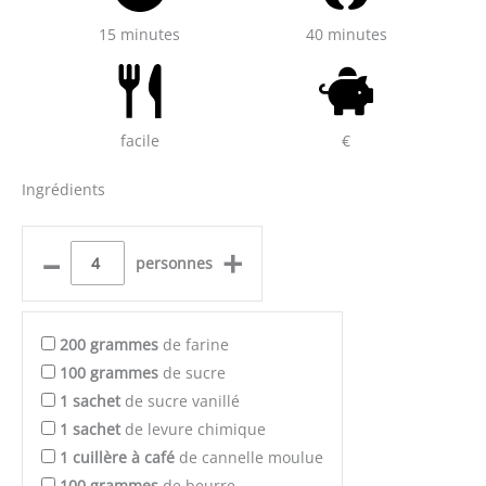
15 minutes
40 minutes
facile
€
Ingrédients
–
+
personnes
200
grammes
de farine
100
grammes
de sucre
1
sachet
de sucre vanillé
1
sachet
de levure chimique
1
cuillère à café
de cannelle moulue
100
grammes
de beurre