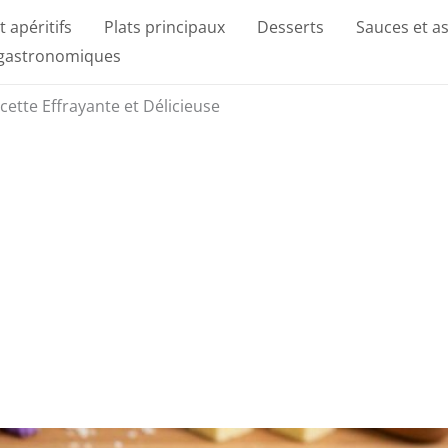
t apéritifs
Plats principaux
Desserts
Sauces et a
 gastronomiques
cette Effrayante et Délicieuse