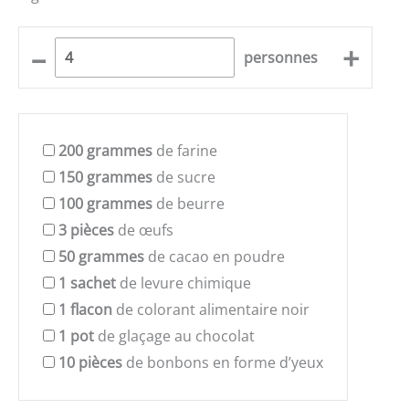
–
+
personnes
200
grammes
de farine
150
grammes
de sucre
100
grammes
de beurre
3
pièces
de œufs
50
grammes
de cacao en poudre
1
sachet
de levure chimique
1
flacon
de colorant alimentaire noir
1
pot
de glaçage au chocolat
10
pièces
de bonbons en forme d’yeux