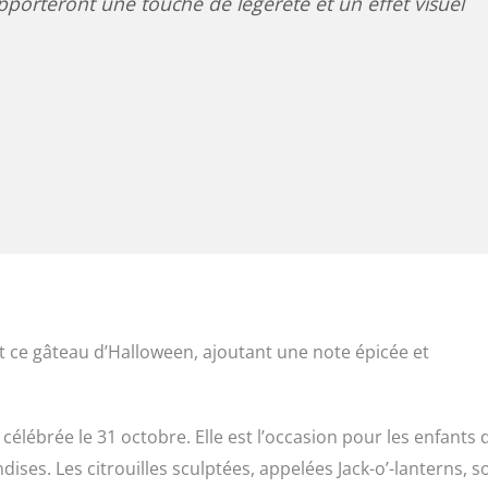
apporteront une touche de légèreté et un effet visuel
 ce gâteau d’Halloween, ajoutant une note épicée et
célébrée le 31 octobre. Elle est l’occasion pour les enfants 
dises. Les citrouilles sculptées, appelées Jack-o’-lanterns, s