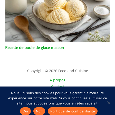
Recette de boule de glace maison
Copyright © 2026 Food and Cuisine
A propos
Contact
Plan du site
Nous utilisons des cookies pour vous garantir la meilleure
expérience sur notre site web. Si vous continuez à utiliser ce
Mentions légales
site, nous supposerons que vous en êtes satisfait.
Politique de confidentialité
Oui
Non
Politique de confidentialité