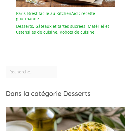
les écoles, ainsi que
comme espaces réservés
Paris-Brest facile au KitchenAid : recette
et tableaux à messages,
gourmande
etc. La mini ardoise bois
Desserts
,
Gâteaux et tartes sucrées
,
Matériel et
avec support convient
ustensiles de cuisine
,
Robots de cuisine
également pour un usage
quotidien ou des
occasions spéciales telles
que les mariages ou les
buffets.
Dans la catégorie Desserts