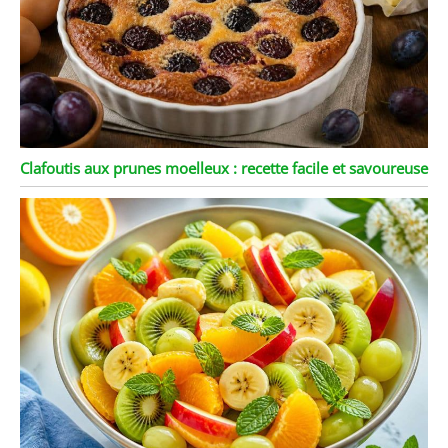
version du logiciel est
téléchargée, le robot
redémarrera (entre 1 et 2
min). Retournez dans
"Ajustes", sélectionnez
"Idioma" et vous pourrez
maintenant sélectionner
la langue que vous
Clafoutis aux prunes moelleux : recette facile et savoureuse
voulez pour que tout le
robot soit configuré.
Remarque : Le bol est de
4,5 litres, mais la
capacité maximale de
nourriture est de 3 litres.