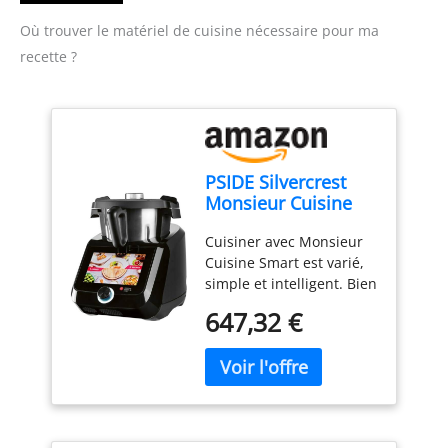
Où trouver le matériel de cuisine nécessaire pour ma
recette ?
PSIDE Silvercrest
Monsieur Cuisine
Smart Black Edition
Cuisiner avec Monsieur
SKMS 1200 B1 1200
Cuisine Smart est varié,
W Noir
simple et intelligent. Bien
sûr, le plaisir n'est pas
647,32 €
trop court. Grâce à sa
technologie intelligente
et à ses multiples
fonctions de cuisson, il
deviendra votre héros
quotidien dans la