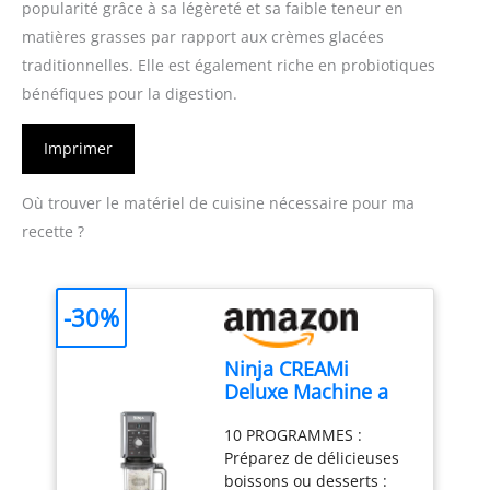
popularité grâce à sa légèreté et sa faible teneur en
matières grasses par rapport aux crèmes glacées
traditionnelles. Elle est également riche en probiotiques
bénéfiques pour la digestion.
Imprimer
Où trouver le matériel de cuisine nécessaire pour ma
recette ?
-30%
Ninja CREAMi
Deluxe Machine a
glace et sorbetière,
10 PROGRAMMES :
2 bacs NC502EU
Préparez de délicieuses
boissons ou desserts :