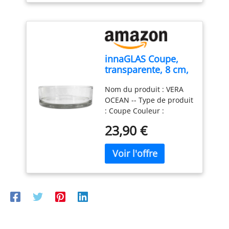
Pièces amovibles
décoration de la
résistantes au lave-
collection CORIE de
vaisselle pour une
INNA-Glas
utilisation quotidienne
sans effort CONTENU
DANS LA BOÎTE : Pied
innaGLAS Coupe,
mixeur Moulinex
transparente, 8 cm,
Turbomix, gobelet de 800
Ø 25 cm
ml
Nom du produit : VERA
OCEAN -- Type de produit
: Coupe Couleur :
transparent
23,90 €