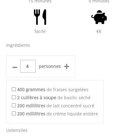
15 minutes
0 minutes
facile
€€
Ingrédients
–
+
personnes
400
grammes
de fraises surgelées
2
cuillères à soupe
de basilic séché
200
millilitres
de lait concentré sucré
200
millilitres
de crème liquide entière
Ustensiles