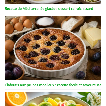
Recette de Méditerranée glacée : dessert rafraîchissant
Clafoutis aux prunes moelleux : recette facile et savoureuse