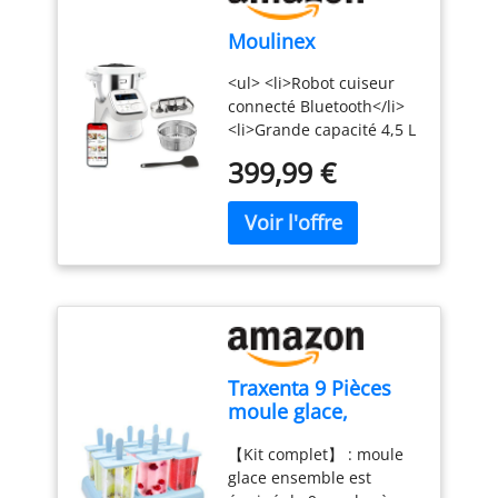
Moulinex
<ul> <li>Robot cuiseur
connecté Bluetooth</li>
<li>Grande capacité 4,5 L
pour 10 personnes</li>
399,99 €
<li>14 programmes
automatiques + mode
manuel</li>
<li>Accessoires inclus +
application recettes</li>
<li>Produit fabriqué en
France, réparable 15
ans</li> </ul>
Traxenta 9 Pièces
moule glace,
popsicle moules
【Kit complet】 : moule
réutilisable, ice pop
glace ensemble est
mold, Avec Brosses,