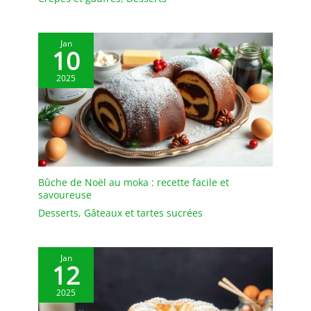
quotidien.
Jan
10
2025
Bûche de Noël au moka : recette facile et
savoureuse
Desserts
,
Gâteaux et tartes sucrées
Jan
12
2025