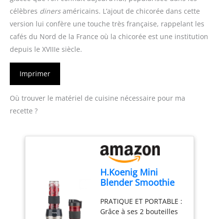
célèbres
diners
américains. L’ajout de chicorée dans cette
version lui confère une touche très française, rappelant les
cafés du Nord de la France où la chicorée est une institution
depuis le XVIIIe siècle.
Imprimer
Où trouver le matériel de cuisine nécessaire pour ma
recette ?
H.Koenig Mini
Blender Smoothie
Mixeur SMOO9 –
PRATIQUE ET PORTABLE :
570ml, 300W, 4
Grâce à ses 2 bouteilles
Lames Inox, sans