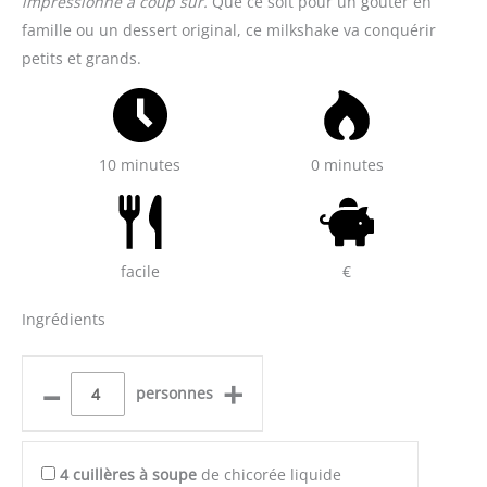
impressionne à coup sûr.
Que ce soit pour un goûter en
famille ou un dessert original, ce milkshake va conquérir
petits et grands.
10 minutes
0 minutes
facile
€
Ingrédients
–
+
personnes
4
cuillères à soupe
de chicorée liquide