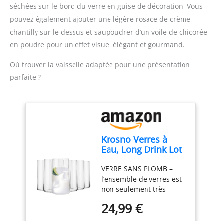
verre transparent
séchées sur le bord du verre en guise de décoration. Vous
américain. Les dîners
affichent
pouvez également ajouter une légère rosace de crème
adorent le design unique
magnifiquement des
et vintage en verre
chantilly sur le dessus et saupoudrer d’un voile de chicorée
couches colorées de
milkshake long.
crème glacée, de sauces
en poudre pour un effet visuel élégant et gourmand.
TRANSPARENT AVEC UNE
et de garnitures. Lot de 6
GRANDE CLARTÉ - Servez
verres à milkshake
Où trouver la vaisselle adaptée pour une présentation
des flotteurs de crème
pratiques : livrés en lot
parfaite ?
glacée, des sundaes, des
de 6 verres à dessert
milkshakes, des sodas,
assortis, pratiques pour
de la gelato, du sorbet et
les familles, les nuits de
des smoothies et des
crème glacée et les petits
desserts avec style. Une
rassemblements.
expérience culinaire
Krosno Verres à
mémorable avec un
Eau, Long Drink Lot
délicieux coupes à glace
de 6, 550 ml,
est absolument
VERRE SANS PLOMB –
Collection Avant-
inestimable DURABLE ET
l’ensemble de verres est
Garde
FACILE À NETTOYER - Ces
non seulement très
verre milkshake de 350
durable et résistant aux
24,99 €
ml passent au lave-
dommages mécaniques,
vaisselle et sont parfaits
mais il est également