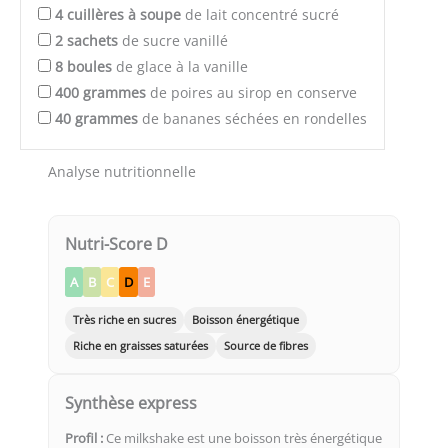
4
cuillères à soupe
de lait concentré sucré
2
sachets
de sucre vanillé
8
boules
de glace à la vanille
400
grammes
de poires au sirop en conserve
40
grammes
de bananes séchées en rondelles
Analyse nutritionnelle
Nutri-Score D
A
B
C
D
E
Très riche en sucres
Boisson énergétique
Riche en graisses saturées
Source de fibres
Synthèse express
Profil :
Ce milkshake est une boisson très énergétique