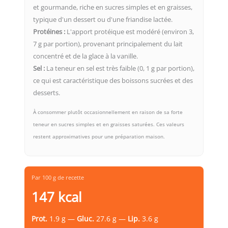
et gourmande, riche en sucres simples et en graisses,
typique d'un dessert ou d'une friandise lactée.
Protéines :
L'apport protéique est modéré (environ 3,
7 g par portion), provenant principalement du lait
concentré et de la glace à la vanille.
Sel :
La teneur en sel est très faible (0, 1 g par portion),
ce qui est caractéristique des boissons sucrées et des
desserts.
À consommer plutôt occasionnellement en raison de sa forte
teneur en sucres simples et en graisses saturées. Ces valeurs
restent approximatives pour une préparation maison.
Par 100 g de recette
147 kcal
Prot.
1.9 g —
Gluc.
27.6 g —
Lip.
3.6 g