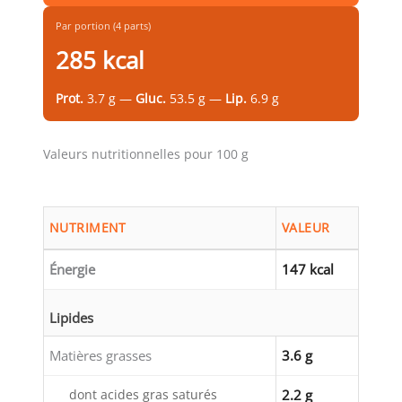
Par portion (4 parts)
285 kcal
Prot.
3.7 g —
Gluc.
53.5 g —
Lip.
6.9 g
Valeurs nutritionnelles pour 100 g
NUTRIMENT
VALEUR
Énergie
147 kcal
Lipides
Matières grasses
3.6 g
dont acides gras saturés
2.2 g