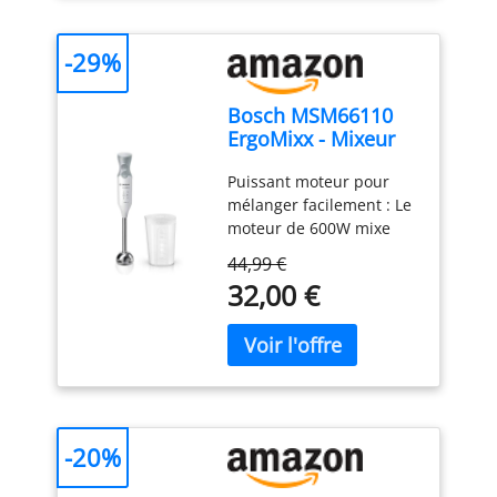
-29%
Bosch MSM66110
ErgoMixx - Mixeur
plongeant, 2
Puissant moteur pour
vitesses
mélanger facilement : Le
moteur de 600W mixe
sans effort les
44,99 €
ingrédients les plus durs
32,00 €
; préparez de
nombreuses recettes
grâce à une large gamme
d’accessoires Contrôle
aisé d’une seule main : 2
vitesses et bouton turbo
pour un mixage optimal ;
-20%
ajustez facilement la
puissance pour un