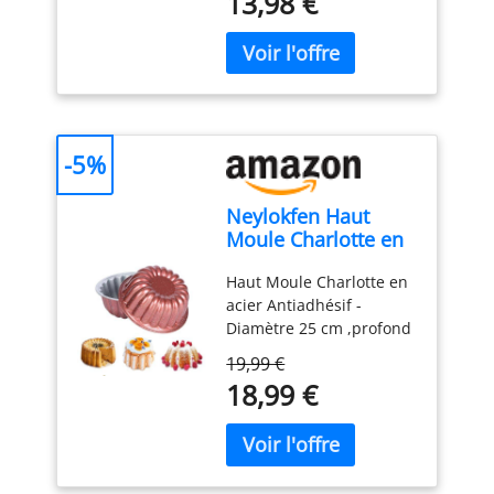
13,98 €
-5%
Neylokfen Haut
Moule Charlotte en
acier antiadhésif -
Haut Moule Charlotte en
Diamètre 25 cm
acier Antiadhésif -
Hauteur 10 cm
Diamètre 25 cm ,profond
Moule Entremet
10 cm Quantite - 1 pc
Moule Gateau Rond
19,99 €
Terre Cuite -1 piece
18,99 €