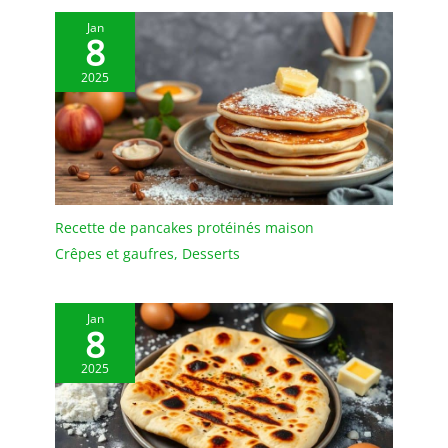
table a un design
Jan
classique et simple et
8
peut être utilisée avec les
2025
couverts existants. De
plus, son design
ergonomique est
agréable à utiliser.
【Lave-vaisselle 】Ces
cuillères à café sont à la
fois lavables à la main et
au lave-vaisselle. Les
Recette de pancakes protéinés maison
petites cuillères ont une
Crêpes et gaufres
,
Desserts
surface lisse qui ne laisse
pas facilement de taches.
Pour protéger les
Jan
8
cuillères, n'utilisez pas
de brosse métallique ou
2025
d'autres outils de
nettoyage durs pour
nettoyer les cuillères.
【Utilisation