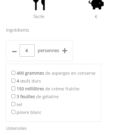
facile
€
Ingrédients
–
+
personnes
400
grammes
de asperges en conserve
4
œufs durs
150
millilitres
de crème fraîche
3
feuilles
de gélatine
sel
poivre blanc
Ustensiles