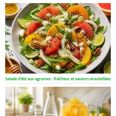
l'utilisation. 【Facile à
nettoyer et passe au lave-
vaisselle】 Cet ensemble
d'argenterie est facile à
nettoyer et passe au lave-
vaisselle. Vous pouvez
donc les laver au lave-
vaisselle pour
économiser votre travail.
Cependant, pour une
meilleure protection des
couverts, il est
recommandé de les laver
à la main et de les garder
ensuite au sec. Avec des
Salade d’été aux agrumes : fraîcheur et saveurs ensoleillées
soins appropriés, votre
set couverts de table
durera des années.