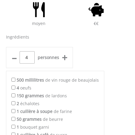
moyen
€€
Ingrédients
–
+
personnes
500
millilitres
de vin rouge de beaujolais
4
oeufs
150
grammes
de lardons
2
échalotes
1
cuillère à soupe
de farine
50
grammes
de beurre
1
bouquet garni
1
cuillère à café
de sucre