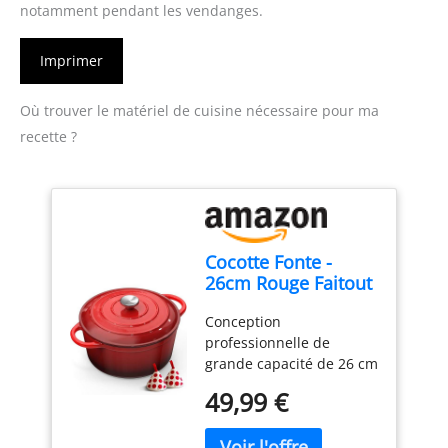
notamment pendant les vendanges.
Imprimer
Où trouver le matériel de cuisine nécessaire pour ma
recette ?
Cocotte Fonte -
26cm Rouge Faitout
Marmite Four
Conception
Hollandais avec
professionnelle de
Couvercle, Topbooc
grande capacité de 26 cm
5L Dutch Oven
: Pesant environ 5 kg,
Émaillée
49,99 €
Topbooc casserole ronde
Compatible
classique de 26 cm de
Induction, Gaz,
diamètre et de