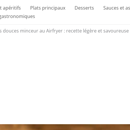
t apéritifs
Plats principaux
Desserts
Sauces et a
 gastronomiques
s douces minceur au Airfryer : recette légère et savoureuse