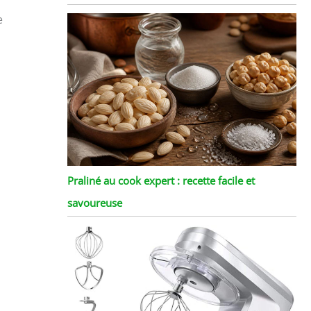
e
Praliné au cook expert : recette facile et
savoureuse