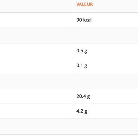
VALEUR
90 kcal
0.5 g
0.1 g
20.4 g
4.2 g