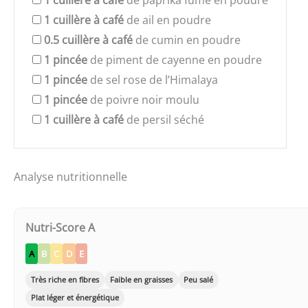
1
cuillère à café
de paprika fumé en poudre
1
cuillère à café
de ail en poudre
0.5
cuillère à café
de cumin en poudre
1
pincée
de piment de cayenne en poudre
1
pincée
de sel rose de l’Himalaya
1
pincée
de poivre noir moulu
1
cuillère à café
de persil séché
Analyse nutritionnelle
Nutri-Score A
A
B
C
D
E
Très riche en fibres
Faible en graisses
Peu salé
Plat léger et énergétique