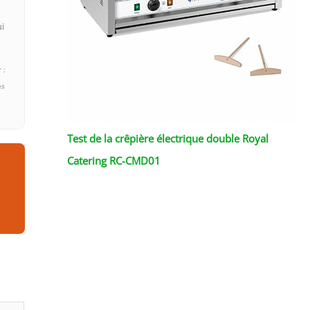
ui
 ;
es
Test de la crêpière électrique double Royal
Catering RC-CMD01