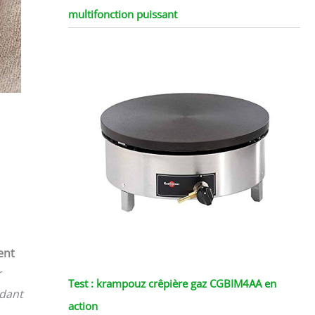
multifonction puissant
ent
r
Test : krampouz crêpière gaz CGBIM4AA en
ndant
action