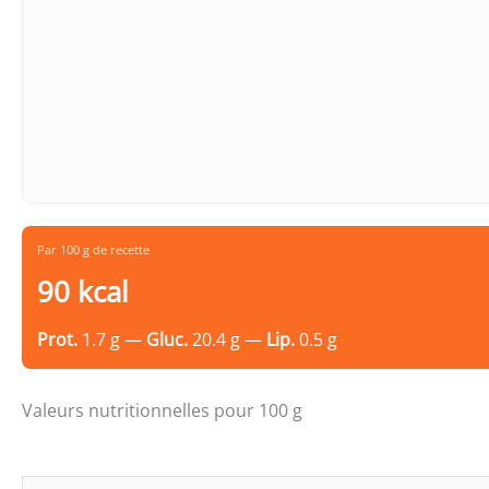
Par 100 g de recette
90 kcal
Prot.
1.7 g —
Gluc.
20.4 g —
Lip.
0.5 g
Valeurs nutritionnelles pour 100 g