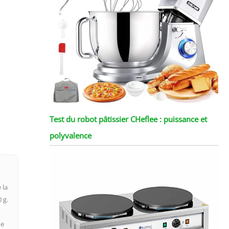
Test du robot pâtissier CHeflee : puissance et
polyvalence
 la
 g.
ne