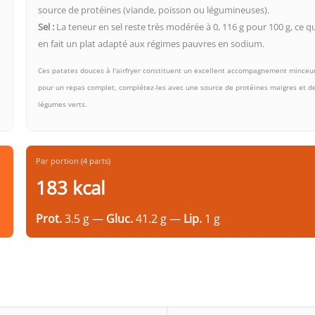
source de protéines (viande, poisson ou légumineuses).
Sel :
La teneur en sel reste très modérée à 0, 116 g pour 100 g, ce q
en fait un plat adapté aux régimes pauvres en sodium.
Ces patates douces à l'airfryer constituent un excellent accompagnement minceur
pour un repas complet, complétez-les avec une source de protéines maigres et d
légumes verts.
Par portion (4 parts)
183 kcal
Prot.
3.5 g —
Gluc.
41.2 g —
Lip.
1 g