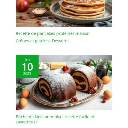
offrirons un
remplacement gratuit si
les plateaux arrivent
cassés
Recette de pancakes protéinés maison
Crêpes et gaufres
,
Desserts
Jan
10
2025
Bûche de Noël au moka : recette facile et
savoureuse