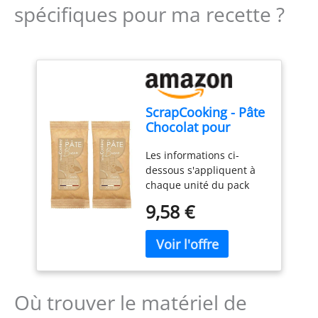
spécifiques pour ma recette ?
ScrapCooking - Pâte
Chocolat pour
Modelage
Les informations ci-
Aromatisée Noisette
dessous s'appliquent à
250 g - 7639 (Lot de
chaque unité du pack
2)
Souple et malléable, la
9,58 €
Pâte BUENO - Goût
Noisette ScrapCooking,
(couleur dulcey) peut être
sculptée aisément pour
créer des décorations
(fleurs, figurines etc…) et
Où trouver le matériel de
personnaliser vos