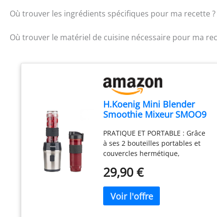
Où trouver les ingrédients spécifiques pour ma recette ?
Où trouver le matériel de cuisine nécessaire pour ma rec
H.Koenig Mini Blender
Smoothie Mixeur SMOO9
– 570ml, 300W, 4 Lames
PRATIQUE ET PORTABLE : Grâce
Inox, sans BPA, 2
à ses 2 bouteilles portables et
Bouteilles Portables avec
couvercles hermétique,
Couvercles de Voyage
préparez, emportez et savourez
29,90 €
vos boissons où que vous soyez
– bureau, sport ou voyage
MIXAGE PUISSANT : Ses 4 lames
en acier inoxydable et son
moteur de 300 W permettent