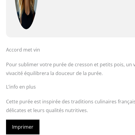
Accord met vin
Pour sublimer votre purée de cresson et petits pois, un 
vivacité équilibrera la douceur de la purée.
L’info en plus
Cette purée est inspirée des traditions culinaires françai
délicates et leurs qualités nutritives.
Imprimer