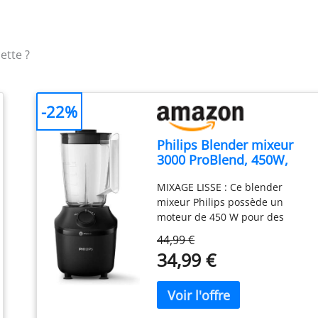
ette ?
-22%
Philips Blender mixeur
3000 ProBlend, 450W,
1,9L + gourde nomade,
MIXAGE LISSE : Ce blender
Noir
mixeur Philips possède un
moteur de 450 W pour des
smoothies onctueux en 45
44,99 €
secondes. Deux vitesses,
34,99 €
fonction Pulse et jusqu’à 19 000
tours/min pour un mixage
rapide et homogène. TAILLE
FAMILIALE : Blender à smoothie