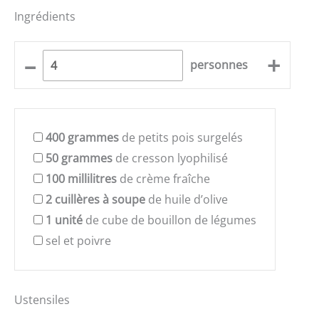
Ingrédients
–
+
personnes
400
grammes
de petits pois surgelés
50
grammes
de cresson lyophilisé
100
millilitres
de crème fraîche
2
cuillères à soupe
de huile d’olive
1
unité
de cube de bouillon de légumes
sel et poivre
Ustensiles