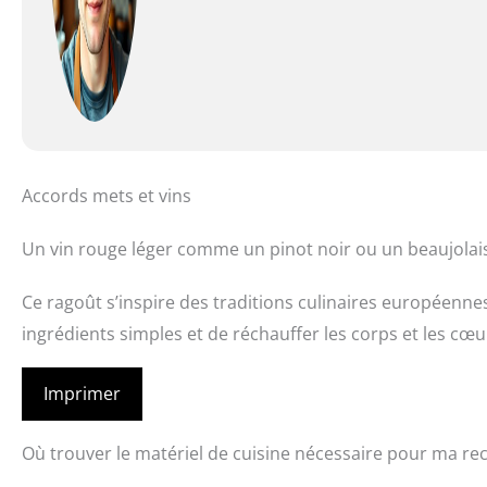
Accords mets et vins
Un vin rouge léger comme un pinot noir ou un beaujolai
Ce ragoût s’inspire des traditions culinaires européenne
ingrédients simples et de réchauffer les corps et les cœu
Imprimer
Où trouver le matériel de cuisine nécessaire pour ma rec