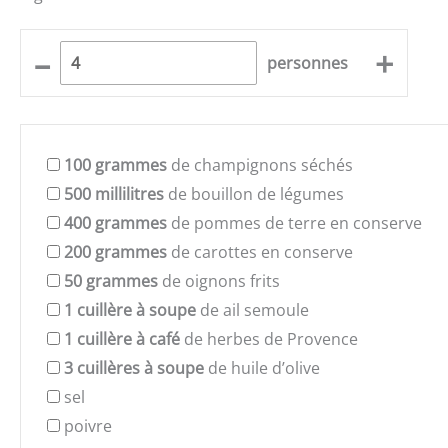
–
+
personnes
100
grammes
de champignons séchés
500
millilitres
de bouillon de légumes
400
grammes
de pommes de terre en conserve
200
grammes
de carottes en conserve
50
grammes
de oignons frits
1
cuillère à soupe
de ail semoule
1
cuillère à café
de herbes de Provence
3
cuillères à soupe
de huile d’olive
sel
poivre