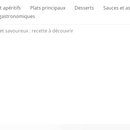
t apéritifs
Plats principaux
Desserts
Sauces et a
 gastronomiques
 et savoureux : recette à découvrir