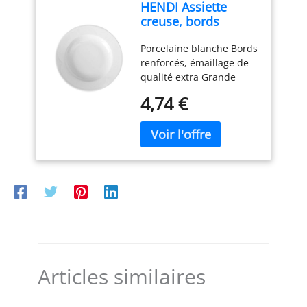
HENDI Assiette
totalement hygiénique.
creuse, bords
Fabriquée en France.
renforcés, émaillage
Compatible micro-ondes
Porcelaine blanche Bords
de qualité,
et lave-vaisselle.
renforcés, émaillage de
résistance aux
qualité extra Grande
impacts et à l'usure,
résistance contre les
convient à micro-
4,74 €
chocs et l’usure
ondes et lave-
vaisselle, ø220mm,
porcelaine blanche
Articles similaires