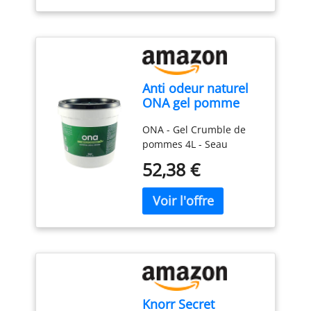
Apple cannelle (13 oz)
Fabriqué aux Etats-Unis
De primé stonewall
kitchen marque de
produits gastronomiques
Anti odeur naturel
ONA gel pomme
crumble 3.8kgs
ONA - Gel Crumble de
pommes 4L - Seau
52,38 €
Knorr Secret