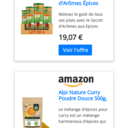
d'Arômes Épices
Douces 60g - Lot de
Relevez le goût de tous
4
vos plats avec le Secret
d'Arômes aux Epices
douces de Knorr :
19,07 €
paprika, curry, ail… Un
mélange avec des épices
et des aromates qui
apportera une note
subtilement relevée à
tous vos plats ! Cet
assaisonnement en
poudre est préparé sans
conservateur Réveillez
Alpi Nature Curry
vos préparations en
Poudre Douce 500g,
quelques minutes :
Épices Indiennes,
saupoudrez Secret
Le mélange d'épices pour
Poudre de Curry
d’Arômes aux Epices
curry est un mélange
Douce, Mélanges
Douces de Knorr en fin
harmonieux d'épices qui
d'Épices
de cuisson ou
contribue au goût