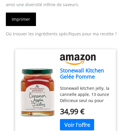
ainsi une diversité infinie de saveurs.
Imprimer
Où trouver les ingrédients spécifiques pour ma recette ?
Stonewall Kitchen
Gelée Pomme
cannelle 13 Ounce
Stonewall kitchen jelly, la
Marron
cannelle apple, 13 ounce
Délicieux seul ou pour
améliorer le goût des
34,99 €
tartes, des tartes et des
chips Comprend 1
Stonewall Kitchen Jelly,