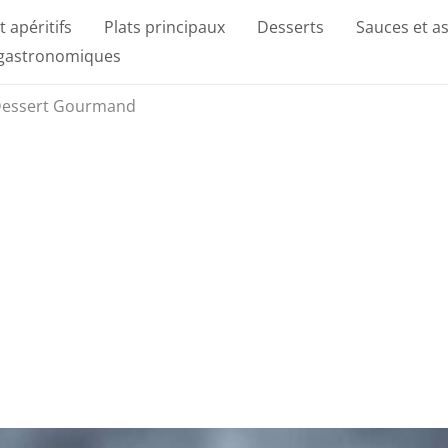
t apéritifs
Plats principaux
Desserts
Sauces et a
 gastronomiques
 Dessert Gourmand