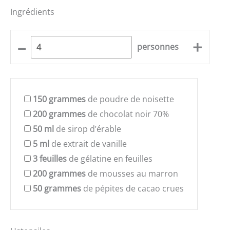
Ingrédients
–
+
personnes
150
grammes
de poudre de noisette
200
grammes
de chocolat noir 70%
50
ml
de sirop d’érable
5
ml
de extrait de vanille
3
feuilles
de gélatine en feuilles
200
grammes
de mousses au marron
50
grammes
de pépites de cacao crues